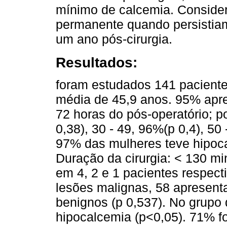
mínimo de calcemia. Consider
permanente quando persistia
um ano pós-cirurgia.
Resultados:
foram estudados 141 pacient
média de 45,9 anos. 95% apre
72 horas do pós-operatório; p
0,38), 30 - 49, 96%(p 0,4), 50
97% das mulheres teve hipoc
Duração da cirurgia: < 130 mi
em 4, 2 e 1 pacientes respec
lesões malignas, 58 apresent
benignos (p 0,537). No grupo 
hipocalcemia (p<0,05). 71% f