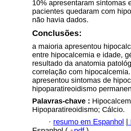
10% apresentaram sintomas e
pacientes quedaram com hipo
não havia dados.
Conclusões:
a maioria apresentou hipocal
entre hipocalcemia e idade, g
resultado da anatomia patológ
correlação com hipocalcemia
apresentou sintomas de hipoc
hipoparatireoidismo permanen
Palavras-chave :
Hipocalcemi
Hipoparatireoidismo; Cálcio.
·
resumo em Espanhol
|
Espanhol (
pdf
)