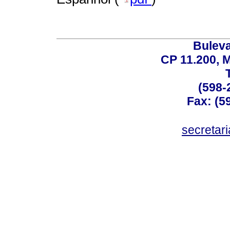
Buleva
CP 11.200, 
(598-
Fax: (59
secreta