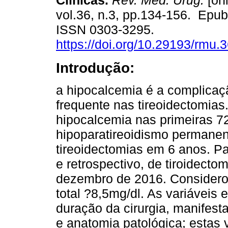
Clínicas.
Rev. Méd. Urug.
[onl
vol.36, n.3, pp.134-156. Epu
ISSN 0303-3295.
https://doi.org/10.29193/rmu.3
Introdução:
a hipocalcemia é a complicaç
frequente nas tireoidectomias
hipocalcemia nas primeiras 72
hipoparatireoidismo permane
tireoidectomias em 6 anos. Pa
e retrospectivo, de tiroidecto
dezembro de 2016. Considerou
total ?8,5mg/dl. As variáveis 
duração da cirurgia, manifest
e anatomia patológica; estas 