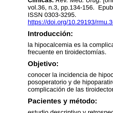
Clínicas.
Rev. Méd. Urug.
[onl
vol.36, n.3, pp.134-156. Epu
ISSN 0303-3295.
https://doi.org/10.29193/rmu.3
Introducción:
la hipocalcemia es la compli
frecuente en tiroidectomías.
Objetivo:
conocer la incidencia de hipo
posoperatorio y de hipoparat
complicación de las tiroidect
Pacientes y método:
estudio descriptivo y retrospe