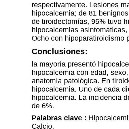
respectivamente. Lesiones ma
hipocalcemia; de 81 benignos,
de tiroidectomías, 95% tuvo h
hipocalcemias asintomáticas,
Ocho con hipoparatiroidismo 
Conclusiones:
la mayoría presentó hipocalce
hipocalcemia con edad, sexo, 
anatomía patológica. En tiroi
hipocalcemia. Uno de cada di
hipocalcemia. La incidencia d
de 6%.
Palabras clave :
Hipocalcemia
Calcio.