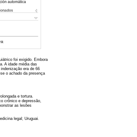
ción automática
cionados
nk
iátrico foi exigido. Embora
za. A idade média das
indenização era de 66
a-se o achado da presença
olongada e tortura.
co crônico e depressão,
onstrar as lesões
dicina legal; Uruguai.