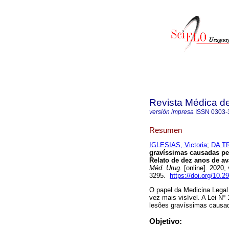
Revista Médica d
versión impresa
ISSN
0303-
Resumen
IGLESIAS, Victoria
;
DA TR
gravíssimas causadas pel
Relato de dez anos de av
Méd. Urug.
[online]. 2020,
3295.
https://doi.org/10.2
O papel da Medicina Legal
vez mais visível. A Lei Nº
lesões gravíssimas causad
Objetivo: