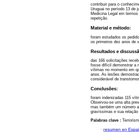
contribuir para o conhecim
Uruguai no período 13 de j
Medicina Legal em termos 
repetição.
Material e método:
foram estudados os pedido
os primeiros dez anos de v
Resultados e discuss
das 166 solicitações receb
fosse difícil demonstrar a
vítimas no momento em que
anos. As lesões demostrad
considerável de transtorno
Conclusões:
foram indenizadas 115 víti
Observou-se uma alta preva
mas também um número alto
gravíssimas e sua relação
Palabras clave :
Terrorism
·
resumen en Espa