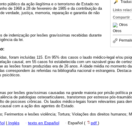
Traduc
ento público da ação ilegítima e o terrorismo de Estado no
unho de 1968 a 28 de fevereiro de 1985 e da contribuição da
Links rela
de verdade, justiça, memoria, reparação e garantia de não
Compartir
Otros
Otros
s de indenização por lesões gravíssimas recebidas durante
igência da lei.
Permali
ão:
idas, foram incluídas 115. Em 95% dos casos o laudo médico-legal e/ou psiqu
 relação causal, em 55 casos foi estabelecida com um razoável grau de certe
 as lesões foram produzidas era de 26 anos. A idade média no momento da 
as correspondem às referidas na bibliografia nacional e estrangeira. Destac
s psicóticos.
mas por lesões gravíssimas causadas na grande maioria por prisão política pr
lência de patologias osteoarticulares, transtornos por estresse pós-traumáti
 de psicoses crônicas. Os laudos médico-legais foram relevantes para dem
 causal com a ação dos agentes do Estado.
o; Ferimentos e lesões violência; Tortura; Violações dos direitos humanos; Me
ñol
|
Inglés
·
texto en Español
·
Español (
pdf
)