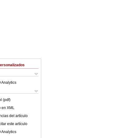
Personalizados
 Analytics
l (pdf)
lo en XML
cias del artículo
tar este artículo
 Analytics