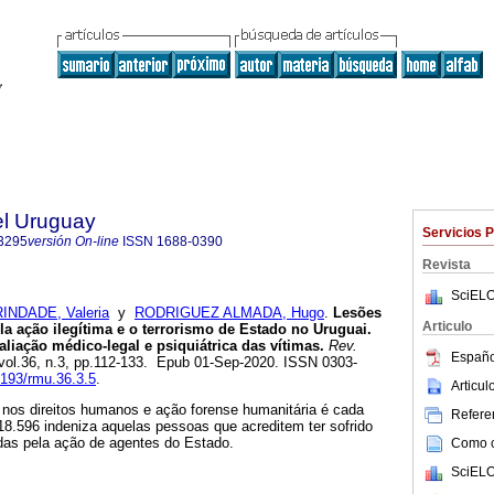
el Uruguay
Servicios 
3295
versión On-line
ISSN
1688-0390
Revista
SciELO
INDADE, Valeria
y
RODRIGUEZ ALMADA, Hugo
.
Lesões
Articulo
a ação ilegítima e o terrorismo de Estado no Uruguai.
aliação médico-legal e psiquiátrica das vítimas.
Rev.
Españo
 vol.36, n.3, pp.112-133. Epub 01-Sep-2020. ISSN 0303-
9193/rmu.36.3.5
.
Articu
 nos direitos humanos e ação forense humanitária é cada
Referen
 18.596 indeniza aquelas pessoas que acreditem ter sofrido
as pela ação de agentes do Estado.
Como ci
SciELO