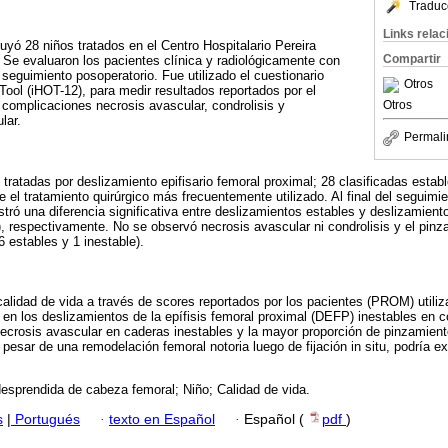
Traduc
Links rela
uyó 28 niños tratados en el Centro Hospitalario Pereira
Compartir
 Se evaluaron los pacientes clínica y radiológicamente con
eguimiento posoperatorio. Fue utilizado el cuestionario
Otros
Tool (iHOT-12), para medir resultados reportados por el
Otros
 complicaciones necrosis avascular, condrolisis y
lar.
Permali
 tratadas por deslizamiento epifisario femoral proximal; 28 clasificadas estab
fue el tratamiento quirúrgico más frecuentemente utilizado. Al final del seguim
tró una diferencia significativa entre deslizamientos estables y deslizamient
), respectivamente. No se observó necrosis avascular ni condrolisis y el pin
 estables y 1 inestable).
 calidad de vida a través de scores reportados por los pacientes (PROM) utili
 en los deslizamientos de la epífisis femoral proximal (DEFP) inestables e
ecrosis avascular en caderas inestables y la mayor proporción de pinzamient
pesar de una remodelación femoral notoria luego de fijación in situ, podría e
desprendida de cabeza femoral; Niño; Calidad de vida.
s
|
Portugués
·
texto en Español
·
Español (
pdf
)