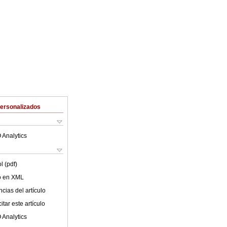
Personalizados
 Analytics
l (pdf)
lo en XML
cias del artículo
tar este artículo
 Analytics