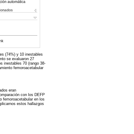
ción automática
cionados
nk
les (74%) y 10 inestables
iento se evaluaron 27
os inestables 70 (rango 38-
zamiento femoroacetabular
zados eran
n comparación con los DEFP
o femoroacetabular en los
xplicarnos estos hallazgos