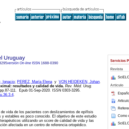
el Uruguay
Servicios 
3295
versión On-line
ISSN
1688-0390
Revista
SciELO
 Ignacio
;
PEREZ, María Elena
y
VON HEIDEKEN, Johan
.
Articulo
oximal: resultados y calidad de vida.
Rev. Méd. Urug.
.3, pp.87-111. Epub 01-Sep-2020. ISSN 0303-3295.
Españo
mu.36.3.4
.
Articu
Referen
d de vida de los pacientes con deslizamientos de epífisis
Como ci
s y estables es poco conocido. El objetivo de este estudio
terapéuticos utilizando un score de calidad de vida y las
SciELO
ción afectada en un centro de referencia ortopédico.