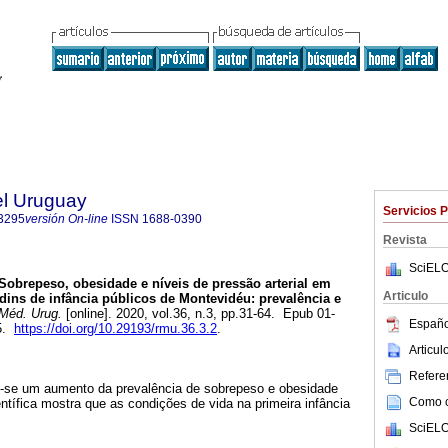
el Uruguay
Servicios 
3295
versión On-line
ISSN
1688-0390
Revista
SciELO
Sobrepeso, obesidade e níveis de pressão arterial em
Articulo
rdins de infância públicos de Montevidéu: prevalência e
Méd. Urug.
[online]. 2020, vol.36, n.3, pp.31-64. Epub 01-
Españo
95.
https://doi.org/10.29193/rmu.36.3.2
.
Articu
Referen
u-se um aumento da prevalência de sobrepeso e obesidade
Como ci
entífica mostra que as condições de vida na primeira infância
SciELO