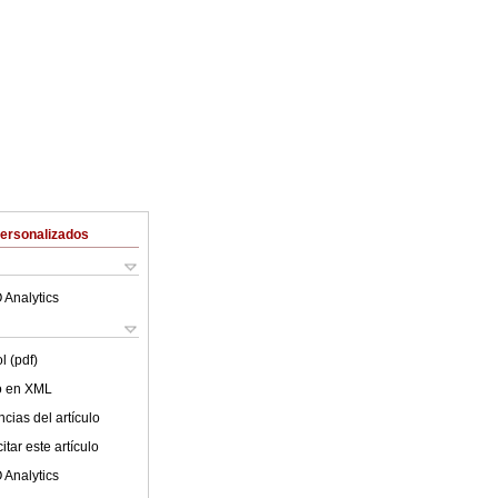
Personalizados
 Analytics
l (pdf)
lo en XML
cias del artículo
tar este artículo
 Analytics