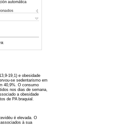
ción automática
cionados
nk
13,9-19,1) e obesidade
ervou-se sedentarismo em
 em 40,9%. O consumo
utidos nos dias de semana,
associado a obesidade
tos de PA braquial.
tevidéu é elevada. O
o associados à sua
.