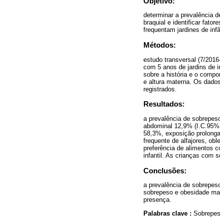
Objetivo:
determinar a prevalência d
braquial e identificar fat
frequentam jardines de inf
Métodos:
estudo transversal (7/201
com 5 anos de jardins de 
sobre a história e o compo
e altura materna. Os dados
registrados.
Resultados:
a prevalência de sobrepes
abdominal 12,9% (I.C.95%
58,3%, exposição prolong
frequente de alfajores, ob
preferência de alimentos 
infantil. As crianças com 
Conclusões:
a prevalência de sobrepes
sobrepeso e obesidade mate
presença.
Palabras clave :
Sobrepeso