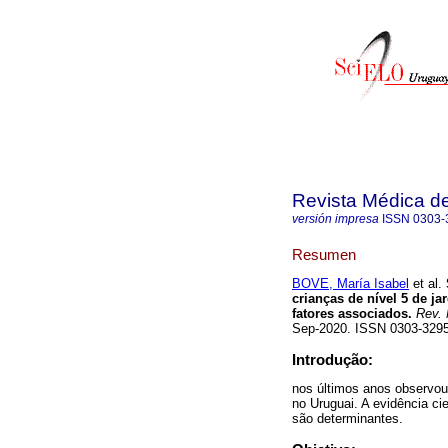
Revista Médica d
versión impresa
ISSN
0303-
Resumen
BOVE, María Isabel
et al.
crianças de nível 5 de ja
fatores associados.
Rev. 
Sep-2020. ISSN 0303-32
Introdução:
nos últimos anos observo
no Uruguai. A evidência ci
são determinantes.