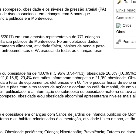
Traduc
e sobrepeso, obesidade e os niveles de pressão arterial (PA)
Links rela
ores de risco associados em crianças com 5 anos que
Compartir
ância públicos em Montevidéu.
Otros
Otros
6-6/2017) em uma amostra representativa de 771 crianças
infância públicos de Montevidéu. Foram coletados dados
Permali
rtamento alimentar, atividade física, hábitos de sono e peso
 antropométricos e PA braquial de todas as crianças foram
o ou obesidade foi de 40,6% (I.C.95%:37,4-44,3), obesidade 16,5% (I.C.95%:
:11,0-15,8). 29,4% das mães informaram sobrepeso e 21,9% obesidade. Obs
ada a telas de equipamentos eletrônicos em 60,4% e poucas horas de sono
leias e pães com altos teores de açúcar e gordura no café da manhã, de emb
com publicidade, e a informação de sobrepeso ou obesidade materna estava 
sobrepeso, obesidade e/ou obesidade abdominal apresentaram niveles mais al
o e obesidade em crianças com 5anos de jardins de infância públicos de Mon
rna e os hábitos relacionados à alimentação, atividade física e sono, estã
; Obesidade pediátrica; Criança; Hipertensão; Prevalência; Fatores de risco