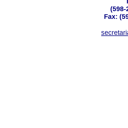
(598-
Fax: (59
secreta