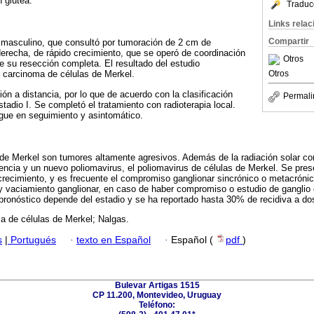
 glútea.
Traduc
Links rela
Compartir
 masculino, que consultó por tumoración de 2 cm de
derecha, de rápido crecimiento, que se operó de coordinación
Otros
e su resección completa. El resultado del estudio
Otros
 carcinoma de células de Merkel.
ón a distancia, por lo que de acuerdo con la clasificación
Permali
dio I. Se completó el tratamiento con radioterapia local.
gue en seguimiento y asintomático.
de Merkel son tumores altamente agresivos. Además de la radiación solar co
encia y un nuevo poliomavirus, el poliomavirus de células de Merkel. Se pr
 crecimiento, y es frecuente el compromiso ganglionar sincrónico o metacrónic
y vaciamiento ganglionar, en caso de haber compromiso o estudio de ganglio 
l pronóstico depende del estadio y se ha reportado hasta 30% de recidiva a do
a de células de Merkel; Nalgas.
s
|
Portugués
·
texto en Español
·
Español (
pdf
)
Bulevar Artigas 1515
CP 11.200, Montevideo, Uruguay
Teléfono: