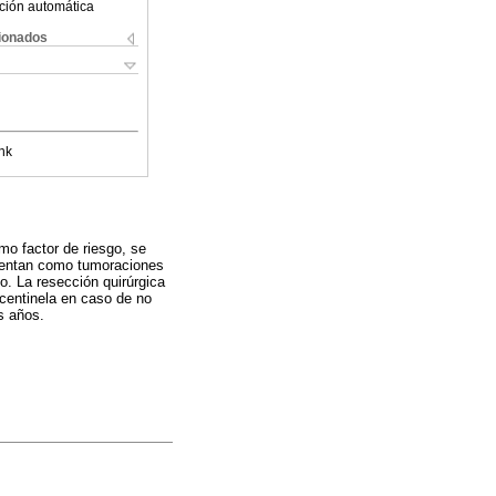
ción automática
cionados
nk
mo factor de riesgo, se
esentan como tumoraciones
o. La resección quirúrgica
centinela en caso de no
s años.