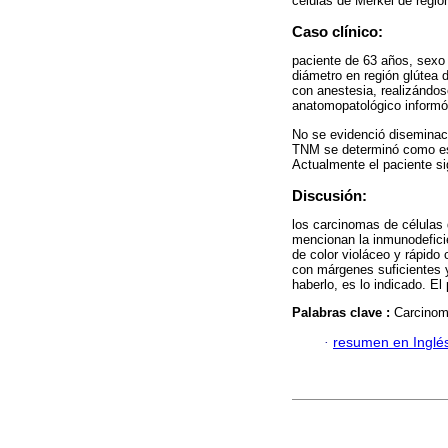
células de Merkel de región
Caso clínico:
paciente de 63 años, sexo
diámetro en región glútea 
con anestesia, realizándos
anatomopatológico informó
No se evidenció diseminaci
TNM se determinó como esta
Actualmente el paciente si
Discusión:
los carcinomas de células 
mencionan la inmunodefici
de color violáceo y rápido
con márgenes suficientes 
haberlo, es lo indicado. E
Palabras clave :
Carcinom
·
resumen en Inglé