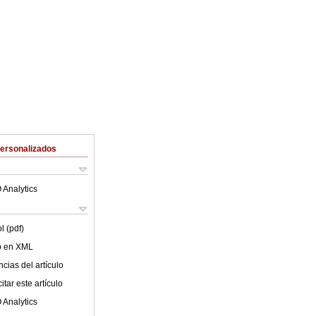
Personalizados
 Analytics
l (pdf)
lo en XML
cias del artículo
tar este artículo
 Analytics