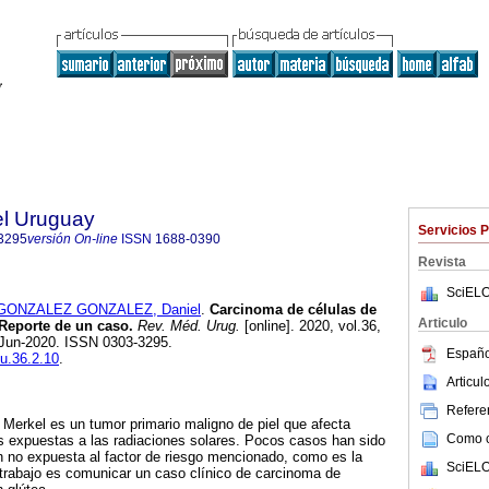
el Uruguay
Servicios 
3295
versión On-line
ISSN
1688-0390
Revista
SciELO
GONZALEZ GONZALEZ, Daniel
.
Carcinoma de células de
Articulo
 Reporte de un caso.
Rev. Méd. Urug.
[online]. 2020, vol.36,
-Jun-2020. ISSN 0303-3295.
Españo
mu.36.2.10
.
Articu
Referen
 Merkel es un tumor primario maligno de piel que afecta
Como ci
 expuestas a las radiaciones solares. Pocos casos han sido
 no expuesta al factor de riesgo mencionado, como es la
SciELO
e trabajo es comunicar un caso clínico de carcinoma de