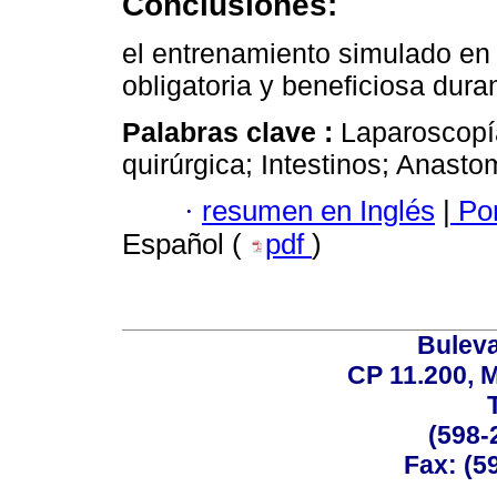
Conclusiones:
el entrenamiento simulado en
obligatoria y beneficiosa dura
Palabras clave :
Laparoscopí
quirúrgica; Intestinos; Anastom
·
resumen en Inglés
|
Por
Español (
pdf
)
Buleva
CP 11.200, 
(598-
Fax: (59