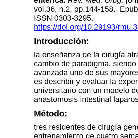
entérica.
Rev. Méd. Urug.
[onl
vol.36, n.2, pp.144-158. Epu
ISSN 0303-3295.
https://doi.org/10.29193/rmu.3
Introducción:
la enseñanza de la cirugía at
cambio de paradigma, siendo 
avanzada uno de sus mayores 
es describir y evaluar la exper
universitario con un modelo 
anastomosis intestinal laparo
Método:
tres residentes de cirugía ge
entrenamiento de cuatro seman