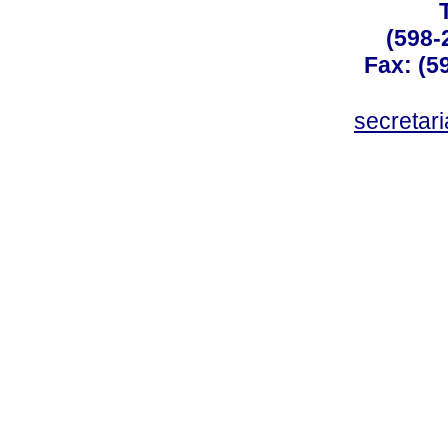
(598-
Fax: (59
secreta