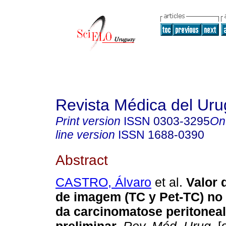
Revista Médica del Ur
Print version
ISSN
0303-3295
On
line version
ISSN
1688-0390
Abstract
CASTRO, Álvaro
et al.
Valor 
de imagem (TC y Pet-TC) no
da carcinomatose peritoneal