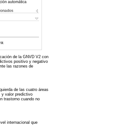
ción automática
cionados
nk
licación de la GNVD V2 con
dictivos positivo y negativo
nte las razones de
quierda de las cuatro áreas
y valor predictivo
 un trastorno cuando no
vel internacional que