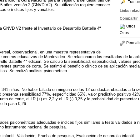
sarrolló la Guía Nacional para la Vigilancia del desarrollo del
Traduc
5 años versión 2 (GNVD V2). Su utilización requiere conocer
as e índices fijos y variables.
Links rela
Compartir
Otros
a GNVD V2 frente al Inventario de Desarrollo Battelle 4ª
Otros
Permali
sversal, observacional, en una muestra representativa de
e centros educativos de Montevideo. Se relacionaron los resultados de la ap
ollo Battelle 4ª edición. Se calculó la sensibilidad, especificidad, valores pre
entes puntos de corte. Se estimó el beneficio clínico de su aplicación media
atios. Se realizó análisis psicométrico.
on 341 niños. No haber fallado en ninguna de las 12 conductas ubicadas a la iz
 presenta sensibilidad 77%, especificidad 65%, valor predictivo positivo 42% 
to de corte, el LR (+) es 2,2 y el LR (-) 0,35 y la probabilidad de presentar
o la pasa 0,26.
es psicométricas adecuadas e índices fijos similares a tests validados a ni
o instrumento nacional de pesquisa.
o infantil; Validación; Prueba de pesquisa; Evaluación de desarrollo infantil.