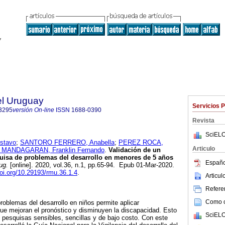
el Uruguay
Servicios 
3295
versión On-line
ISSN
1688-0390
Revista
SciELO
stavo
;
SANTORO FERRERO, Anabella
;
PEREZ ROCA,
Articulo
MANDAGARAN, Franklin Fernando
.
Validación de un
quisa de problemas del desarrollo en menores de 5 años
Españo
ug.
[online]. 2020, vol.36, n.1, pp.65-94. Epub 01-Mar-2020.
doi.org/10.29193/rmu.36.1.4
.
Articu
Referen
Como ci
roblemas del desarrollo en niños permite aplicar
ue mejoran el pronóstico y disminuyen la discapacidad. Esto
SciELO
e pesquisas sensibles, sencillas y de bajo costo. Con este