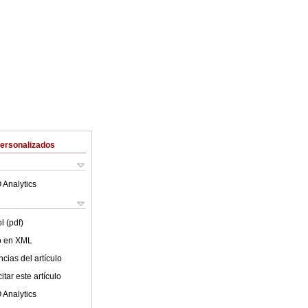
Personalizados
 Analytics
l (pdf)
lo en XML
cias del artículo
tar este artículo
 Analytics