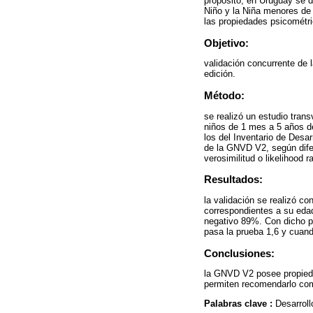
propósito, en Uruguay se de
Niño y la Niña menores de 
las propiedades psicométric
Objetivo:
validación concurrente de l
edición.
Método:
se realizó un estudio tran
niños de 1 mes a 5 años d
los del Inventario de Desarr
de la GNVD V2, según difer
verosimilitud o likelihood r
Resultados:
la validación se realizó c
correspondientes a su edad
negativo 89%. Con dicho pun
pasa la prueba 1,6 y cuand
Conclusiones:
la GNVD V2 posee propiedad
permiten recomendarlo com
Palabras clave :
Desarroll