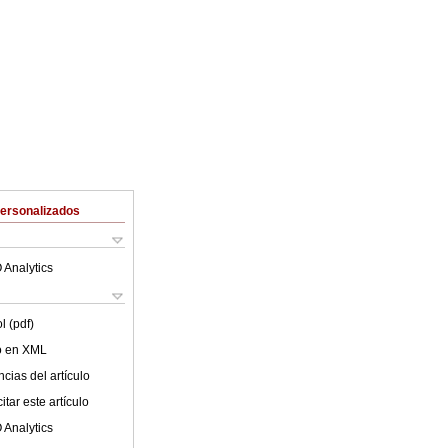
Personalizados
 Analytics
l (pdf)
lo en XML
cias del artículo
tar este artículo
 Analytics