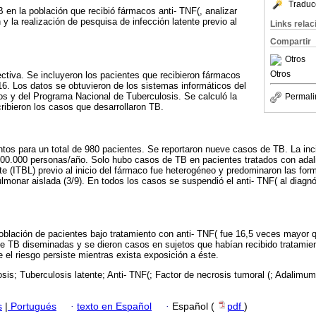
Traduc
B en la población que recibió fármacos anti- TNF(, analizar
y la realización de pesquisa de infección latente previo al
Links rela
Compartir
Otros
Otros
ectiva. Se incluyeron los pacientes que recibieron fármacos
16. Los datos se obtuvieron de los sistemas informáticos del
s y del Programa Nacional de Tuberculosis. Se calculó la
Permali
ribieron los casos que desarrollaron TB.
ntos para un total de 980 pacientes. Se reportaron nueve casos de TB. La inc
100.000 personas/año. Solo hubo casos de TB en pacientes tratados con ada
nte (ITBL) previo al inicio del fármaco fue heterogéneo y predominaron las f
pulmonar aislada (3/9). En todos los casos se suspendió el anti- TNF( al diagn
población de pacientes bajo tratamiento con anti- TNF( fue 16,5 veces mayor q
 TB diseminadas y se dieron casos en sujetos que habían recibido tratamient
 el riesgo persiste mientras exista exposición a éste.
sis; Tuberculosis latente; Anti- TNF(; Factor de necrosis tumoral (; Adalimum
s
|
Portugués
·
texto en Español
·
Español (
pdf
)