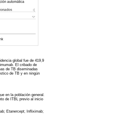
ción automática
cionados
nk
idencia global fue de 419,9
limumab. El cribado de
ormas de TB diseminadas
óstico de TB y en ningún
ue en la población general.
o de ITBL previo al inicio
ab; Etanercept; Infliximab;