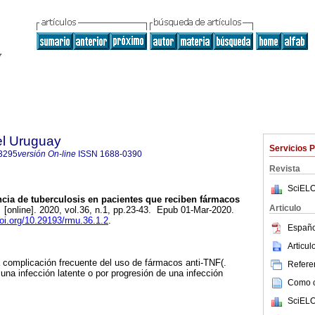
el Uruguay
Servicios 
3295
versión On-line
ISSN
1688-0390
Revista
SciELO
cia de tuberculosis en pacientes que reciben fármacos
Articulo
.
[online]. 2020, vol.36, n.1, pp.23-43. Epub 01-Mar-2020.
doi.org/10.29193/rmu.36.1.2
.
Españo
Articu
a complicación frecuente del uso de fármacos anti-TNF(.
Referen
una infección latente o por progresión de una infección
Como ci
SciELO