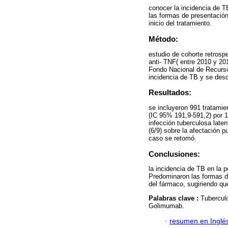
conocer la incidencia de T
las formas de presentación 
inicio del tratamiento.
Método:
estudio de cohorte retrosp
anti- TNF( entre 2010 y 20
Fondo Nacional de Recurso
incidencia de TB y se desc
Resultados:
se incluyeron 991 tratamie
(IC 95% 191,9-591,2) por 
infección tuberculosa late
(6/9) sobre la afectación 
caso se retomó.
Conclusiones:
la incidencia de TB en la 
Predominaron las formas de
del fármaco, sugiriendo que
Palabras clave :
Tuberculo
Golimumab.
·
resumen en Inglé