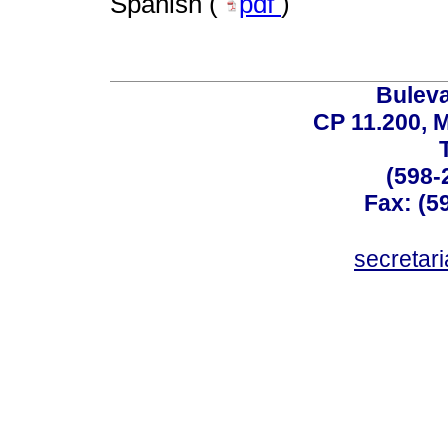
Spanish (
pdf
)
Buleva
CP 11.200, 
(598-
Fax: (59
secreta