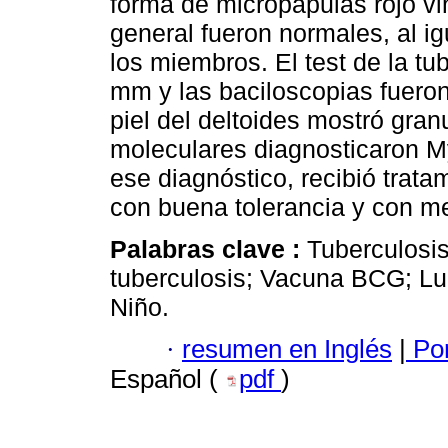
forma de micropápulas rojo v
general fueron normales, al ig
los miembros. El test de la t
mm y las baciloscopias fueron
piel del deltoides mostró gra
moleculares diagnosticaron 
ese diagnóstico, recibió trat
con buena tolerancia y con me
Palabras clave :
Tuberculosi
tuberculosis; Vacuna BCG; Lu
Niño.
·
resumen en Inglés
|
Por
Español (
pdf
)