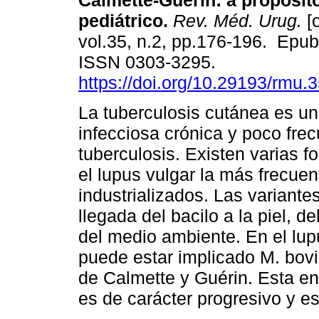
Calmette-Guérin: a propósit
pediátrico.
Rev. Méd. Urug.
[o
vol.35, n.2, pp.176-196. Epu
ISSN 0303-3295.
https://doi.org/10.29193/rmu.3
La tuberculosis cutánea es u
infecciosa crónica y poco fr
tuberculosis. Existen varias f
el lupus vulgar la más frecue
industrializados. Las variante
llegada del bacilo a la piel, 
del medio ambiente. En el lup
puede estar implicado M. bov
de Calmette y Guérin. Esta en
es de carácter progresivo y es