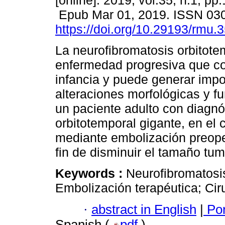
[online]. 2019, vol.35, n.1, pp
Epub Mar 01, 2019. ISSN 03
https://doi.org/10.29193/rmu.3
La neurofibromatosis orbitote
enfermedad progresiva que c
infancia y puede generar impo
alteraciones morfológicas y f
un paciente adulto con diagnó
orbitotemporal gigante, en el 
mediante embolización preoper
fin de disminuir el tamaño tum
Keywords :
Neurofibromatosi
Embolización terapéutica; Ciru
·
abstract in English
|
Por
Spanish (
pdf
)