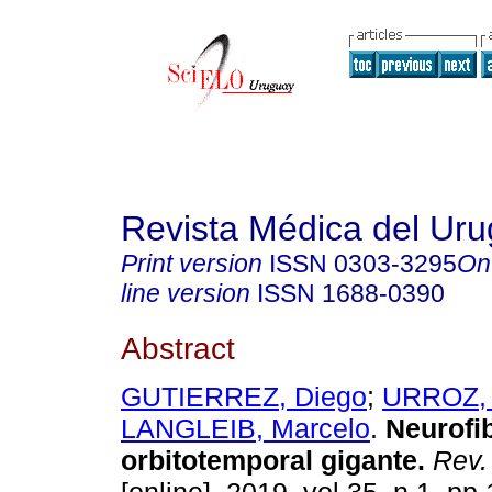
Revista Médica del Ur
Print version
ISSN
0303-3295
On
line version
ISSN
1688-0390
Abstract
GUTIERREZ, Diego
;
URROZ, 
LANGLEIB, Marcelo
.
Neurofi
orbitotemporal gigante.
Rev.