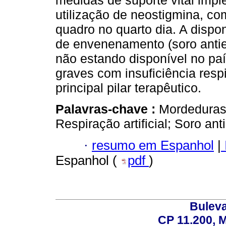
medidas de suporte vital imp
utilização de neostigmina, c
quadro no quarto dia. A dispon
de envenenamento (soro antie
não estando disponível no pa
graves com insuficiência respi
principal pilar terapêutico.
Palavras-chave :
Mordeduras 
Respiração artificial; Soro ant
·
resumo em Espanhol
|
Espanhol (
pdf
)
Buleva
CP 11.200, 