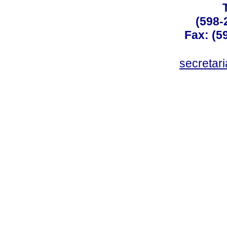
(598-
Fax: (59
secreta