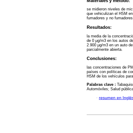
Materiales y método:
se midieron niveles de mic
que vehiculizan el HSM en
fumadores y no fumadores
Resultados:
la media de la concentrac
de 0 μg/m3 en los autos d
2.900 μg/m3 en un auto de 
parcialmente abierta.
Conclusiones:
las concentraciones de PM2
países con políticas de co
HSM de los vehículos para 
Palabras clave :
Tabaquis
Automóviles; Salud pública
·
resumen en Inglé