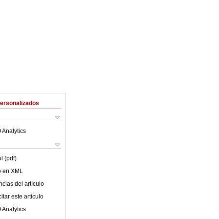
Personalizados
 Analytics
l (pdf)
lo en XML
cias del artículo
tar este artículo
 Analytics