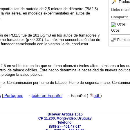
Traduc
ropartículas de materia de 2,5 micras de diámetro (PM2,5)
Links rela
 la vía aérea, en modelos experimentales en autos de
Compartir
.
Otros
Otros
ión de PM2,5 fue de 181 μg/m3 en los autos de fumadores y
e no fumadores (p <0,001). La máxima concentración fue de
Permali
fumador estacionado con la ventanilla del conductor
,5 en vehículos en los que se fuma alcanzó niveles altos, similares a los q
ntrol de tabaco débiles. Este hecho determina la necesidad de nuevas política
proteger la salud pública.
mo; Contaminación por humo de tabaco; Humo de segunda mano; Contaminación
.
s
|
Portugués
·
texto en Español
·
Español (
pdf
)
Bulevar Artigas 1515
CP 11.200, Montevideo, Uruguay
Teléfono:
(598-2) - 401 47 01*