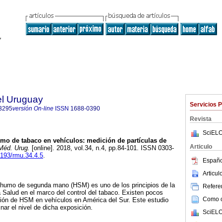
el Uruguay
Servicios 
3295
versión On-line
ISSN
1688-0390
Revista
SciELO
o de tabaco en vehículos: medición de partículas de
Articulo
Méd. Urug.
[online]. 2018, vol.34, n.4, pp.84-101. ISSN 0303-
9193/rmu.34.4.5
.
Españo
Articu
l humo de segunda mano (HSM) es uno de los principios de la
Referen
 Salud en el marco del control del tabaco. Existen pocos
Como ci
ción de HSM en vehículos en América del Sur. Este estudio
nar el nivel de dicha exposición.
SciELO