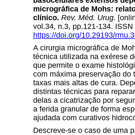
basocelulares extensos depo
micrográfica de Mohs: relat
clínico.
Rev. Méd. Urug.
[onli
vol.34, n.3, pp.121-134. ISS
https://doi.org/10.29193/rmu.3
A cirurgia micrográfica de M
técnica utilizada na exérese d
que permite o exame histológ
com máxima preservação do t
taxas mais altas de cura. De
distintas técnicas para repara
delas a cicatrização por segu
a ferida granular de forma es
ajudada com curativos hidroco
Descreve-se o caso de uma pa