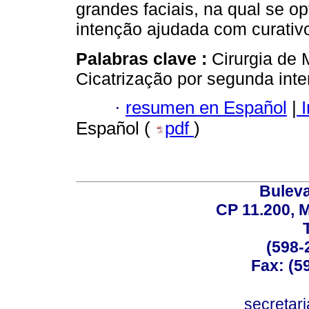
grandes faciais, na qual se op
intenção ajudada com curativo
Palabras clave :
Cirurgia de
Cicatrização por segunda inte
·
resumen en Español
|
I
Español (
pdf
)
Buleva
CP 11.200, 
(598-
Fax: (59
secreta