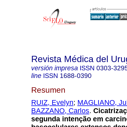
Revista Médica del Ur
versión impresa
ISSN
0303-329
line
ISSN
1688-0390
Resumen
RUIZ, Evelyn
;
MAGLIANO, Jul
BAZZANO, Carlos
.
Cicatriza
segunda intenção em carci