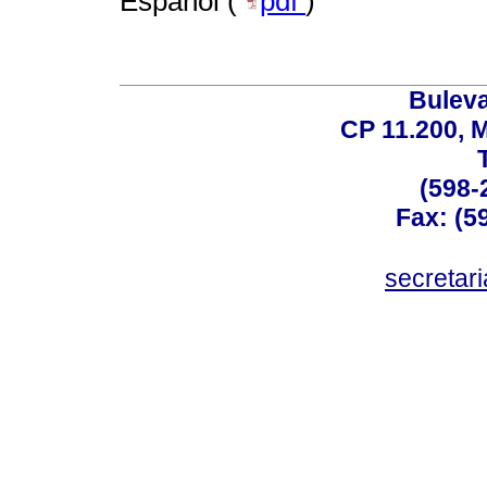
Español (
pdf
)
Buleva
CP 11.200, 
(598-
Fax: (59
secreta