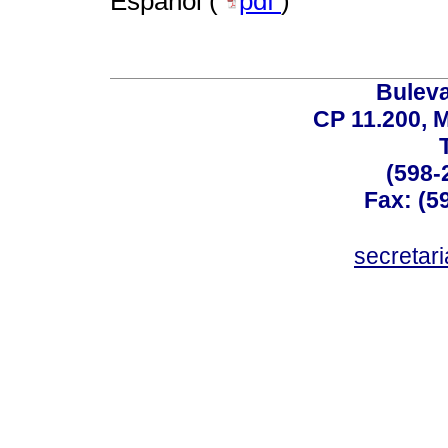
Español (
pdf
)
Buleva
CP 11.200, 
(598-
Fax: (59
secreta