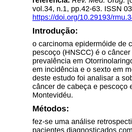
referência.
Rev. Méd. Urug.
[o
vol.34, n.1, pp.42-63. ISSN 
https://doi.org/10.29193/rmu.3
Introdução:
o carcinoma epidermóide de 
pescoço (HNSCC) é o câncer
prevalência em Otorrinolaring
em incidência e o sexto em m
deste estudo foi analisar a s
câncer de cabeça e pescoço e
Montevidéu.
Métodos:
fez-se uma análise retrospect
pacientes diagnosticados co