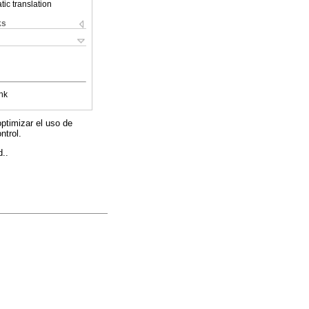
ic translation
ks
nk
 optimizar el uso de
ntrol.
d..