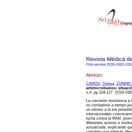
Revista Médica d
Print version
ISSN
0303-329
Abstract
CAMOU, Teresa
;
ZUNINO,
antimicrobianos: situació
n.4, pp.104-127. ISSN 030
La creciente resistencia a
no combatirse a tiempo pu
un retorno a la era preant
internacionales convocaron
lucha contra la RAM, promo
diferentes actores e insti
actualizada, explicando q
complejo que además afecta