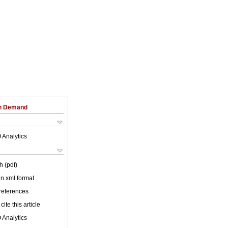
on Demand
 Analytics
h (pdf)
 in xml format
 references
cite this article
 Analytics