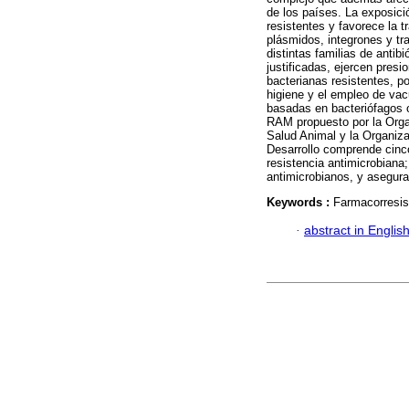
de los países. La exposici
resistentes y favorece la 
plásmidos, integrones y tr
distintas familias de antib
justificadas, ejercen pres
bacterianas resistentes, po
higiene y el empleo de vac
basadas en bacteriófagos o
RAM propuesto por la Orga
Salud Animal y la Organiza
Desarrollo comprende cinco
resistencia antimicrobiana; 
antimicrobianos, y asegura
Keywords :
Farmacorresist
·
abstract in Englis