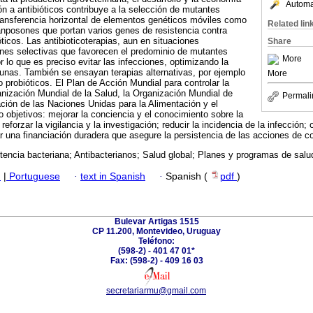
Automat
ón a antibióticos contribuye a la selección de mutantes
transferencia horizontal de elementos genéticos móviles como
Related lin
anposones que portan varios genes de resistencia contra
ióticos. Las antibioticoterapias, aun en situaciones
Share
iones selectivas que favorecen el predominio de mutantes
More
r lo que es preciso evitar las infecciones, optimizando la
unas. También se ensayan terapias alternativas, por ejemplo
More
 probióticos. El Plan de Acción Mundial para controlar la
nización Mundial de la Salud, la Organización Mundial de
Permali
ción de las Naciones Unidas para la Alimentación y el
 objetivos: mejorar la conciencia y el conocimiento sobre la
reforzar la vigilancia y la investigación; reducir la incidencia de la infección;
r una financiación duradera que asegure la persistencia de las acciones de co
encia bacteriana; Antibacterianos; Salud global; Planes y programas de salu
h
|
Portuguese
·
text in Spanish
·
Spanish (
pdf
)
Bulevar Artigas 1515
CP 11.200, Montevideo, Uruguay
Teléfono:
(598-2) - 401 47 01*
Fax: (598-2) - 409 16 03
secretariarmu@gmail.com