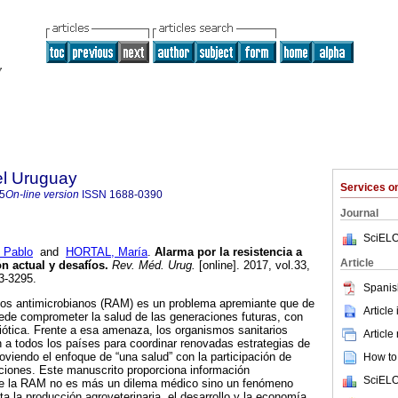
el Uruguay
Services 
5
On-line version
ISSN
1688-0390
Journal
SciELO
 Pablo
and
HORTAL, María
.
Alarma por la resistencia a
Article
n actual y desafíos.
Rev. Méd. Urug.
[online]. 2017, vol.33,
3-3295.
Spanis
 los antimicrobianos (RAM) es un problema apremiante que de
Article
ede comprometer la salud de las generaciones futuras, con
ibiótica. Frente a esa amenaza, los organismos sanitarios
Article
 a todos los países para coordinar renovadas estrategias de
viendo el enfoque de “una salud” con la participación de
How to 
tuciones. Este manuscrito proporciona información
SciELO
ue la RAM no es más un dilema médico sino un fenómeno
 la producción agroveterinaria, el desarrollo y la economía