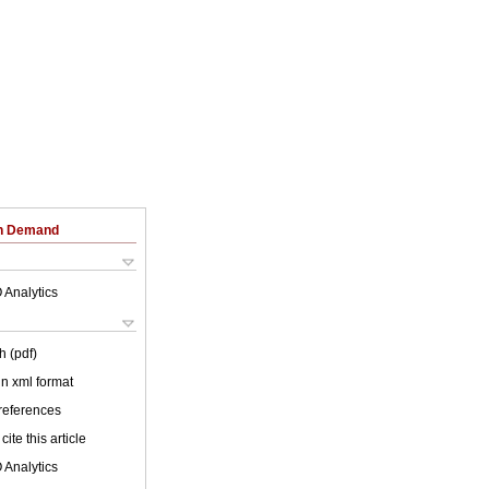
on Demand
 Analytics
h (pdf)
 in xml format
 references
cite this article
 Analytics