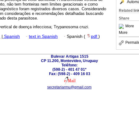
Automat
to, não tem fronteiras nem limites geracionais e como
agnóstico foram registrados diversos casos. Considerando
Related lin
aram considerações e recomendações detalhadas buscando
ado desta parasitose.
Share
More
ertical de doença infecciosa; Trypanosoma cruzi.
More
h
|
Spanish
·
text in Spanish
·
Spanish (
pdf
)
Permali
Bulevar Artigas 1515
CP 11.200, Montevideo, Uruguay
Teléfono:
(598-2) - 401 47 01*
Fax: (598-2) - 409 16 03
secretariarmu@gmail.com