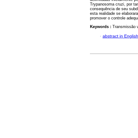
Trypanosoma cruzi, por tan
consequência de seu subdi
esta realidade se elabor
promover o controle adequ
Keywords :
Transmissão v
·
abstract in Englis