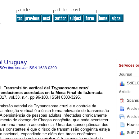
el Uruguay
Services 
5
On-line version
ISSN
1688-0390
Journal
SciELO
l.
Transmisión vertical del
Trypanosoma cruzi
.
Article
endaciones acordadas en la Mesa Final de laJornada.
2017, vol.33, n.4, pp.96-103. ISSN 0303-3295.
Spanis
missão vetorial de Trypanosoma cruzi e o controle da
Article
 a infecção vertical é a única forma relevante de transmissão
 A persistência de pessoas adultas infectadas cronicamente
Article
imento de doença de Chagas congênita, que pode acontecer
com uma mesma ascendencia. Uma das consequências dos
How to 
is constantes é que o risco de transmissão congênita esteja
SciELO
rio nacional, expandindo-se além das áreas endêmicas
la presença do vetor domiciliar. A transmissão vertical de