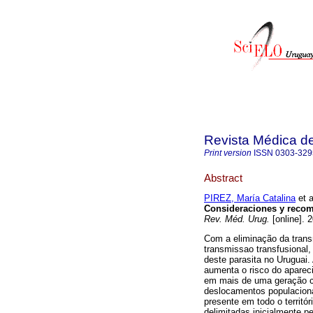
Revista Médica d
Print version
ISSN
0303-329
Abstract
PIREZ, María Catalina
et a
Consideraciones y recom
Rev. Méd. Urug.
[online]. 
Com a eliminação da trans
transmissao transfusional,
deste parasita no Uruguai.
aumenta o risco do aparec
em mais de uma geração 
deslocamentos populaciona
presente em todo o territó
delimitadas inicialmente pe