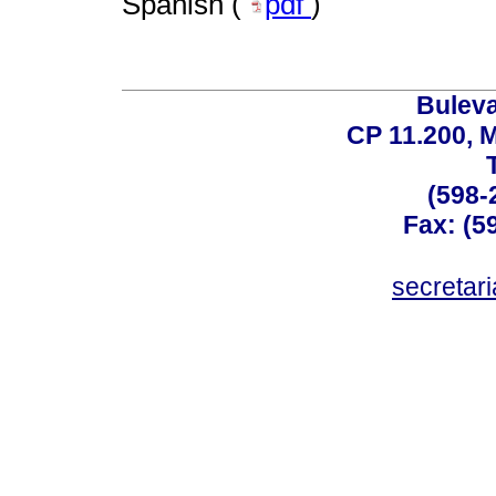
Spanish (
pdf
)
Buleva
CP 11.200, 
(598-
Fax: (59
secreta