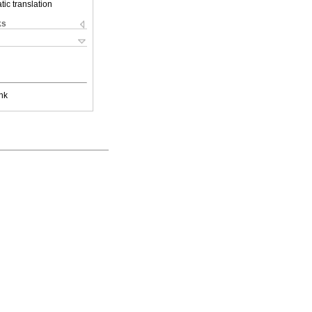
ic translation
ks
nk