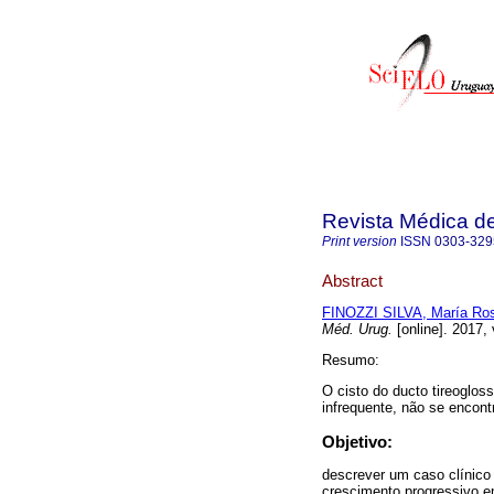
Revista Médica d
Print version
ISSN
0303-329
Abstract
FINOZZI SILVA, María Ro
Méd. Urug.
[online]. 2017,
Resumo:
O cisto do ducto tireoglos
infrequente, não se encontr
Objetivo:
descrever um caso clínico 
crescimento progressivo em