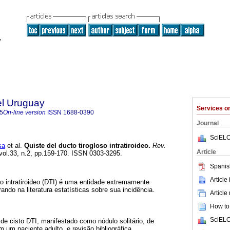
el Uruguay
Services 
5
On-line version
ISSN
1688-0390
Journal
SciELO
sa
et al.
Quiste del ducto tirogloso intratiroideo.
Rev.
Article
 vol.33, n.2, pp.159-170. ISSN 0303-3295.
Spanis
Article
so intratiroideo (DTI) é uma entidade extremamente
ando na literatura estatísticas sobre sua incidência.
Article
How to 
SciELO
de cisto DTI, manifestado como nódulo solitário, de
 um paciente adulto, e revisão bibliográfica.