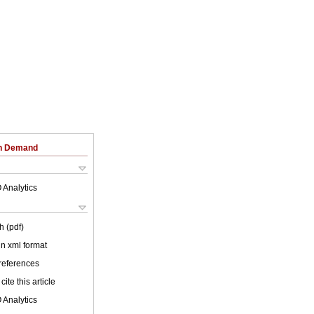
on Demand
 Analytics
h (pdf)
 in xml format
 references
cite this article
 Analytics