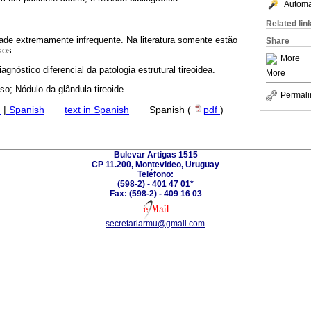
Automat
Related lin
ade extremamente infrequente. Na literatura somente estão
Share
sos.
More
gnóstico diferencial da patologia estrutural tireoidea.
More
sso; Nódulo da glândula tireoide.
Permali
h
|
Spanish
·
text in Spanish
·
Spanish (
pdf
)
Bulevar Artigas 1515
CP 11.200, Montevideo, Uruguay
Teléfono:
(598-2) - 401 47 01*
Fax: (598-2) - 409 16 03
secretariarmu@gmail.com