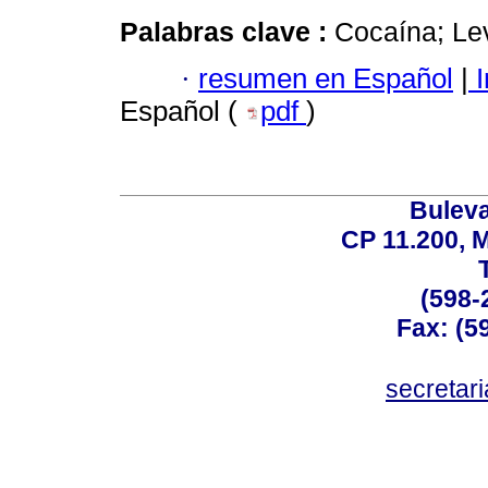
Palabras clave :
Cocaína; Lev
·
resumen en Español
|
I
Español (
pdf
)
Buleva
CP 11.200, 
(598-
Fax: (59
secreta