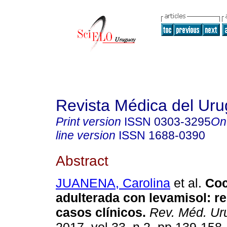
Revista Médica del Ur
Print version
ISSN
0303-3295
On
line version
ISSN
1688-0390
Abstract
JUANENA, Carolina
et al.
Coc
adulterada con levamisol: re
casos clínicos.
Rev. Méd. Ur