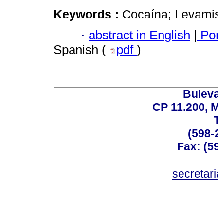
Keywords :
Cocaína; Levamiso
·
abstract in English
|
Por
Spanish (
pdf
)
Buleva
CP 11.200, 
(598-
Fax: (59
secreta