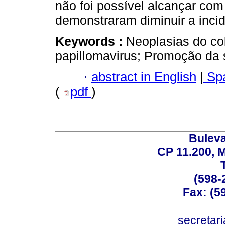
não foi possível alcançar com
demonstraram diminuir a inci
Keywords :
Neoplasias do col
papillomavirus; Promoção da 
·
abstract in English
|
Spa
(
pdf
)
Buleva
CP 11.200, 
(598-
Fax: (59
secreta