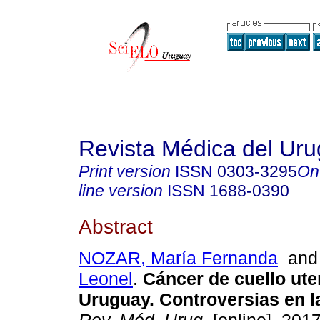
Revista Médica del Ur
Print version
ISSN
0303-3295
On
line version
ISSN
1688-0390
Abstract
NOZAR, María Fernanda
an
Leonel
.
Cáncer de cuello ute
Uruguay. Controversias en l