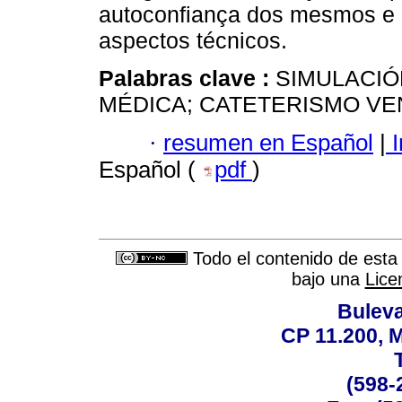
autoconfiança dos mesmos e u
aspectos técnicos.
Palabras clave :
SIMULACIÓ
MÉDICA; CATETERISMO VEN
·
resumen en Español
|
I
Español (
pdf
)
Todo el contenido de esta 
bajo una
Lice
Buleva
CP 11.200, 
(598-