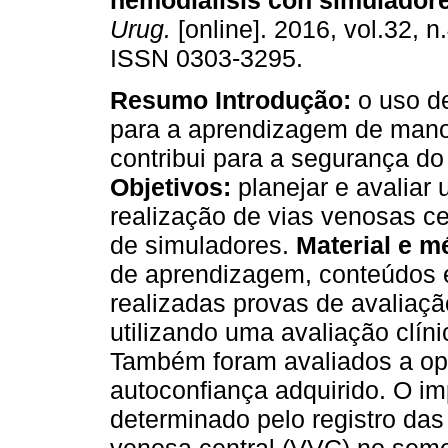
hemodiálisis con simulador
Urug.
[online]. 2016, vol.32, n
ISSN 0303-3295.
Resumo
Introdução:
o uso d
para a aprendizagem de mano
contribui para a segurança do
Objetivos:
planejar e avaliar
realização de vias venosas c
de simuladores.
Material e m
de aprendizagem, conteúdos e
realizadas provas de avaliação 
utilizando uma avaliação clín
Também foram avaliados a opi
autoconfiança adquirido. O imp
determinado pelo registro da