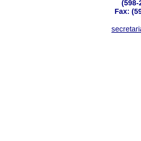
(598-
Fax: (59
secreta