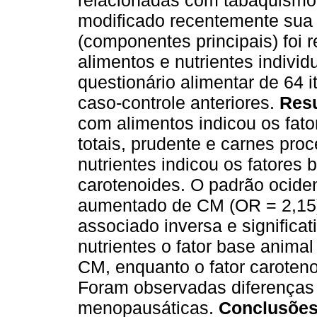
relacionadas com tabaquismo
modificado recentemente sua d
(componentes principais) foi r
alimentos e nutrientes indivi
questionário alimentar de 64 i
caso-controle anteriores.
Res
com alimentos indicou os fatore
totais, prudente e carnes pro
nutrientes indicou os fatores 
carotenoides. O padrão ociden
aumentado de CM (OR = 2,15)
associado inversa e signific
nutrientes o fator base anima
CM, enquanto o fator caroten
Foram observadas diferenças
menopausáticas.
Conclusõe