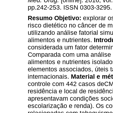
Méd. Urug.
[online]. 2016, vol.
pp.242-253. ISSN 0303-3295.
Resumo
Objetivo:
explorar o
risco dietético no câncer de
utilizando análise fatorial si
alimentos e nutrientes.
Intro
considerada um fator determi
Comparada com uma análise e
alimentos e nutrientes isolado
elementos associados, úteis
internacionais.
Material e mé
controle com 442 casos deCMe
residência e local de residênc
apresentavam condições soci
escolarização e renda). Os c