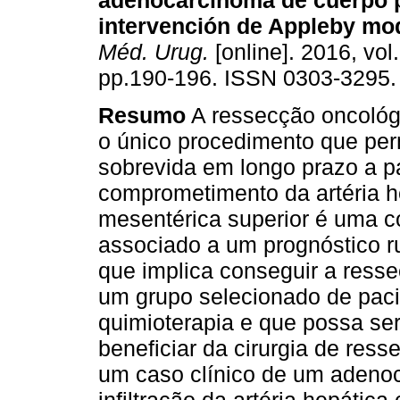
adenocarcinoma de cuerpo 
intervención de Appleby mo
Méd. Urug.
[online]. 2016, vol.
pp.190-196. ISSN 0303-3295.
Resumo
A ressecção oncológ
o único procedimento que pe
sobrevida em longo prazo a p
comprometimento da artéria he
mesentérica superior é uma co
associado a um prognóstico ru
que implica conseguir a ress
um grupo selecionado de pac
quimioterapia e que possa se
beneficiar da cirurgia de ress
um caso clínico de um adeno