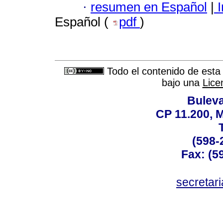
·
resumen en Español
|
I
Español (
pdf
)
Todo el contenido de esta 
bajo una
Lice
Buleva
CP 11.200, 
(598-
Fax: (59
secreta