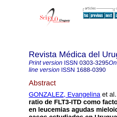
Revista Médica del Ur
Print version
ISSN
0303-3295
On
line version
ISSN
1688-0390
Abstract
GONZALEZ, Evangelina
et al.
ratio de FLT3-ITD como fact
en leucemias agudas mieloi