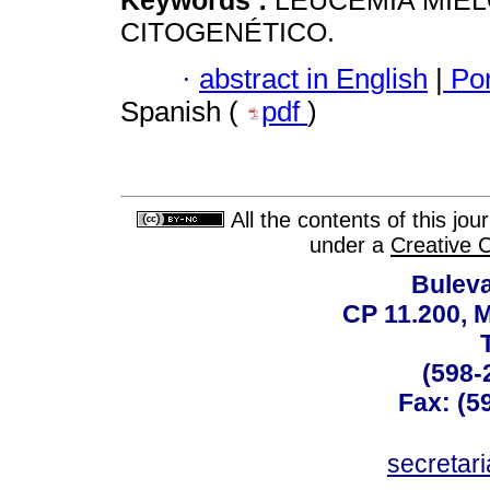
Keywords :
LEUCEMIA MIELO
CITOGENÉTICO.
·
abstract in English
|
Por
Spanish (
pdf
)
All the contents of this jo
under a
Creative 
Buleva
CP 11.200, 
(598-
Fax: (59
secreta