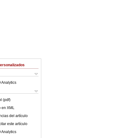
Personalizados
 Analytics
l (pdf)
lo en XML
cias del artículo
tar este artículo
 Analytics