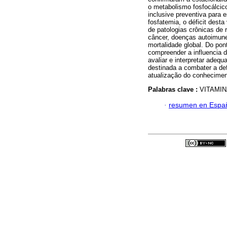
o metabolismo fosfocálcico
inclusive preventiva para 
fosfatemia, o déficit dest
de patologias crônicas de 
câncer, doenças autoimun
mortalidade global. Do pont
compreender a influencia d
avaliar e interpretar ade
destinada a combater a def
atualização do conhecimen
Palabras clave :
VITAMIN
·
resumen en Espa