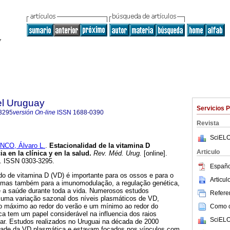
el Uruguay
Servicios 
3295
versión On-line
ISSN
1688-0390
Revista
SciELO
NCO, Álvaro L.
.
Estacionalidad de la vitamina D
Articulo
a en la clínica y en la salud
.
Rev. Méd. Urug.
[online].
6. ISSN 0303-3295.
Españo
 de vitamina D (VD) é importante para os ossos e para o
Articu
, mas também para a imunomodulação, a regulação genética,
 a saúde durante toda a vida. Numerosos estudos
Referen
uma variação sazonal dos níveis plasmáticos de VD,
o máximo ao redor do verão e um mínimo ao redor do
Como ci
ica tem um papel considerável na influencia dos raios
SciELO
olar. Estudos realizados no Uruguai na década de 2000
idade da VD plasmática e estavam focados nos vínculos com