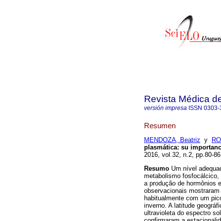
Revista Médica d
versión impresa
ISSN
0303-
Resumen
MENDOZA, Beatriz
y
RO
plasmática
:
su importanci
2016, vol.32, n.2, pp.80-8
Resumo
Um nível adequado
metabolismo fosfocálcico
a produção de hormônios e
observacionais mostraram 
habitualmente com um pic
inverno. A latitude geográf
ultravioleta do espectro s
confirmaram a estacional