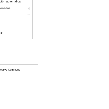
ción automática
cionados
nk
Creative Commons