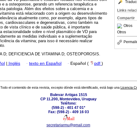
Traduc
 e a osteoporose, gerando um referencia terapêutica e
esta patologia. Além dos efeitos sobre a calcemia e a
Links rela
a vitamina está relacionado com a origem ou desenvolvimento
relevância atualmente como, por exemplo, alguns tipos de
Compartir
es, cardiovasculares e degenerativas, como também na
Otros
o de vista clínico e de saúde pública, é importante
a estacionalidade sobre o nível plasmático de VD para
Otros
quadamente as medidas individuais e a suplementação
iciência da vitamina; para isso é necessário realizar
Permali
to.
A D; DEFICIENCIA DE VITAMINA D; OSTEOPOROSIS.
ñol
|
Inglés
·
texto en Español
·
Español (
pdf
)
Todo el contenido de esta revista, excepto dónde está identificado, está bajo una
Licencia 
Bulevar Artigas 1515
CP 11.200, Montevideo, Uruguay
Teléfono:
(598-2) - 401 47 01*
Fax: (598-2) - 409 16 03
secretariarmu@gmail.com