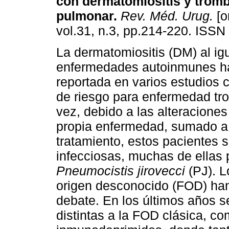
con dermatomiositis y tro
pulmonar
.
Rev. Méd. Urug.
[o
vol.31, n.3, pp.214-220. ISSN
La dermatomiositis (DM) al ig
enfermedades autoinmunes h
reportada en varios estudios 
de riesgo para enfermedad t
vez, debido a las alteracione
propia enfermedad, sumado a 
tratamiento, estos pacientes
infecciosas, muchas de ellas
Pneumocistis jirovecci
(PJ). L
origen desconocido (FOD) han
debate. En los últimos años 
distintas a la FOD clásica, co