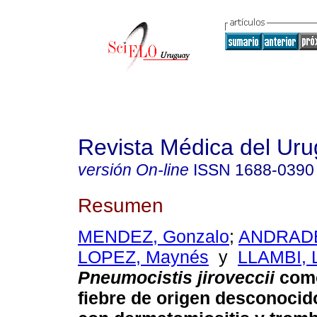
Revista Médica del Ur
versión On-line
ISSN
1688-0390
Resumen
MENDEZ, Gonzalo
;
ANDRADE
LOPEZ, Maynés
y
LLAMBI, 
Pneumocistis jiroveccii
como
fiebre de origen desconocid