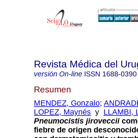
Revista Médica del Ur
versión On-line
ISSN
1688-0390
Resumen
MENDEZ, Gonzalo
;
ANDRADE
LOPEZ, Maynés
y
LLAMBI, 
Pneumocistis jiroveccii
como
fiebre de origen desconocid