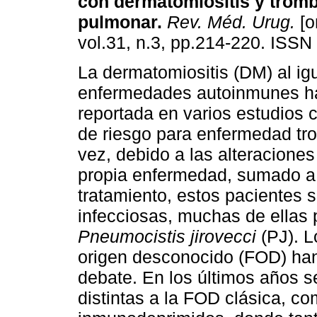
con dermatomiositis y tro
pulmonar
.
Rev. Méd. Urug.
[o
vol.31, n.3, pp.214-220. ISSN
La dermatomiositis (DM) al ig
enfermedades autoinmunes h
reportada en varios estudios 
de riesgo para enfermedad t
vez, debido a las alteracione
propia enfermedad, sumado a 
tratamiento, estos pacientes
infecciosas, muchas de ellas
Pneumocistis jirovecci
(PJ). L
origen desconocido (FOD) han
debate. En los últimos años 
distintas a la FOD clásica, co