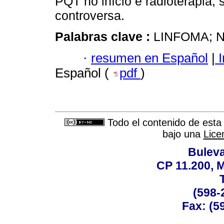
PQT no início e radioterapia, 
controversa.
Palabras clave :
LINFOMA; 
·
resumen en Español
|
I
Español (
pdf
)
Todo el contenido de esta 
bajo una
Lice
Buleva
CP 11.200, 
(598-
Fax: (59