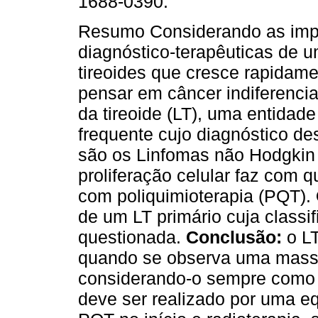
1688-0390.
Resumo Considerando as imp
diagnóstico-terapêuticas de 
tireoides que cresce rapidam
pensar em câncer indiferencia
da tireoide (LT), uma entidad
frequente cujo diagnóstico de
são os Linfomas não Hodgkin 
proliferação celular faz com 
com poliquimioterapia (PQT).
de um LT primário cuja classi
questionada.
Conclusão:
o L
quando se observa uma massa 
considerando-o sempre como d
deve ser realizado por uma e