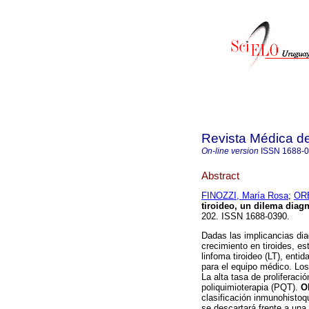
Revista Médica d
On-line version
ISSN
1688-
Abstract
FINOZZI, María Rosa
;
OR
tiroideo, un dilema diag
202. ISSN 1688-0390.
Dadas las implicancias dia
crecimiento en tiroides, e
linfoma tiroideo (LT), enti
para el equipo médico. Lo
La alta tasa de proliferaci
poliquimioterapia (PQT).
O
clasificación inmunohistoq
se descartará frente a una