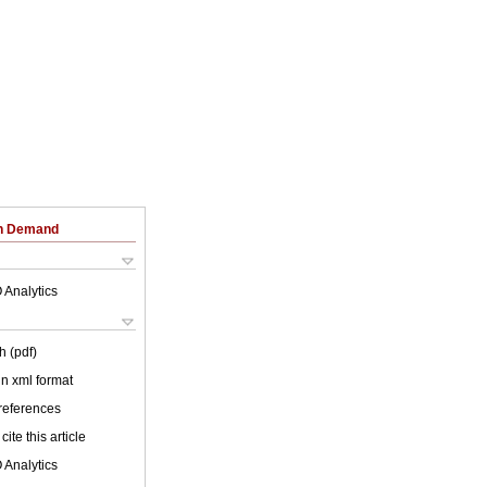
on Demand
 Analytics
h (pdf)
 in xml format
 references
cite this article
 Analytics