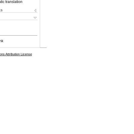
ic translation
ks
nk
s Attribution License