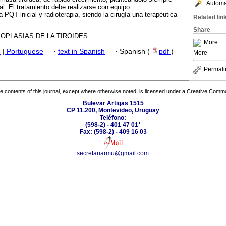
Automat
al. El tratamiento debe realizarse con equipo
a PQT inicial y radioterapia, siendo la cirugía una terapéutica
Related lin
Share
OPLASIAS DE LA TIROIDES.
More
h
|
Portuguese
·
text in Spanish
·
Spanish (
pdf
)
More
Permali
the contents of this journal, except where otherwise noted, is licensed under a
Creative Common
Bulevar Artigas 1515
CP 11.200, Montevideo, Uruguay
Teléfono:
(598-2) - 401 47 01*
Fax: (598-2) - 409 16 03
secretariarmu@gmail.com