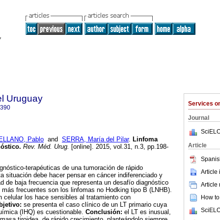
el Uruguay
Services 
0390
Journal
SciELO
ELLANO, Pablo
and
SERRA, María del Pilar
.
Linfoma
Article
nóstico
.
Rev. Méd. Urug.
[online]. 2015, vol.31, n.3, pp.198-
Spanis
gnóstico-terapéuticas de una tumoración de rápido
Article
sta situación debe hacer pensar en cáncer indiferenciado y
dad de baja frecuencia que representa un desafío diagnóstico
Article
s más frecuentes son los linfomas no Hodking tipo B (LNHB).
ón celular los hace sensibles al tratamiento con
How to 
bjetivo:
se presenta el caso clínico de un LT primario cuya
SciELO
uímica (IHQ) es cuestionable.
Conclusión:
el LT es inusual,
 masa tiroidea, de rápido crecimiento, planteándolo siempre