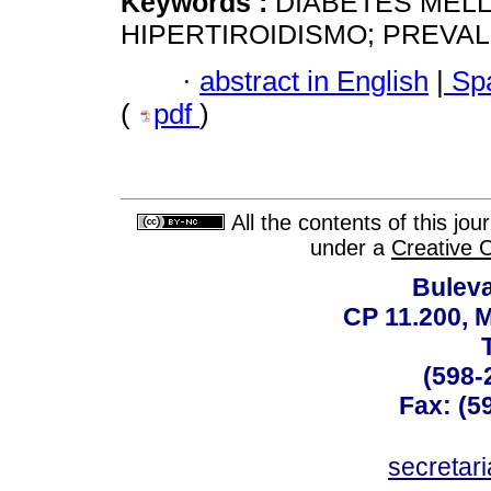
Keywords :
DIABETES MELL
HIPERTIROIDISMO; PREVA
·
abstract in English
|
Spa
(
pdf
)
All the contents of this jo
under a
Creative 
Buleva
CP 11.200, 
(598-
Fax: (59
secreta