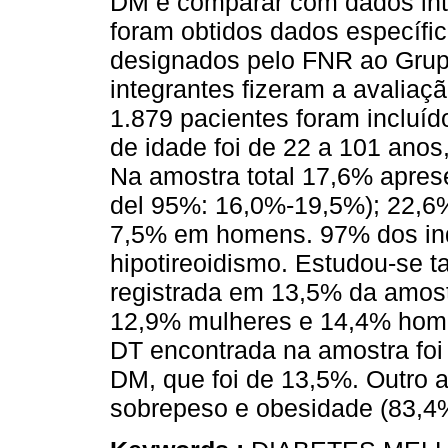
DM e comparar com dados int
foram obtidos dados específi
designados pelo FNR ao Grup
integrantes fizeram a avaliaç
1.879 pacientes foram incluíd
de idade foi de 22 a 101 ano
Na amostra total 17,6% aprese
del 95%: 16,0%-19,5%); 22,6
7,5% em homens. 97% dos in
hipotireoidismo. Estudou-se 
registrada em 13,5% da amos
12,9% mulheres e 14,4% ho
DT encontrada na amostra foi 
DM, que foi de 13,5%. Outro a
sobrepeso e obesidade (83,4