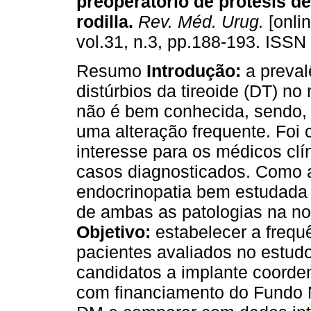
preoperatorio de prótesis d
rodilla
.
Rev. Méd. Urug.
[onlin
vol.31, n.3, pp.188-193. ISSN
Resumo
Introdução:
a preval
distúrbios da tireoide (DT) n
não é bem conhecida, sendo, 
uma alteração frequente. Foi
interesse para os médicos clí
casos diagnosticados. Como a
endocrinopatia bem estudada 
de ambas as patologias na n
Objetivo:
estabelecer a freq
pacientes avaliados no estudo
candidatos a implante coorden
com financiamento do Fundo 