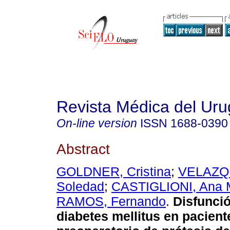
Revista Médica del Ur
On-line version
ISSN
1688-0390
Abstract
GOLDNER, Cristina
;
VELAZQU
Soledad
;
CASTIGLIONI, Ana 
RAMOS, Fernando
.
Disfunció
diabetes mellitus en pacient