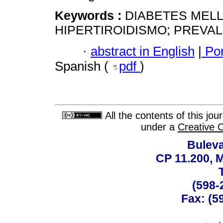
Keywords :
DIABETES MELL
HIPERTIROIDISMO; PREVA
·
abstract in English
|
Por
Spanish (
pdf
)
All the contents of this jo
under a
Creative 
Buleva
CP 11.200, 
(598-
Fax: (59