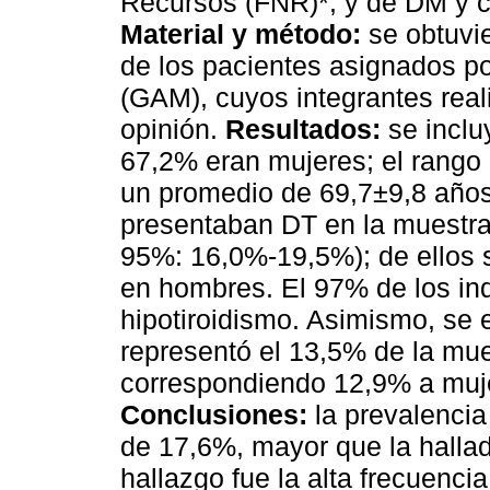
Recursos (FNR)*, y de DM y co
Material y método:
se obtuvi
de los pacientes asignados p
(GAM), cuyos integrantes real
opinión.
Resultados:
se inclu
67,2% eran mujeres; el rango
un promedio de 69,7±9,8 año
presentaban DT en la muestra t
95%: 16,0%-19,5%); de ellos 
en hombres. El 97% de los in
hipotiroidismo. Asimismo, se 
representó el 13,5% de la mu
correspondiendo 12,9% a muj
Conclusiones:
la prevalencia
de 17,6%, mayor que la halla
hallazgo fue la alta frecuenc