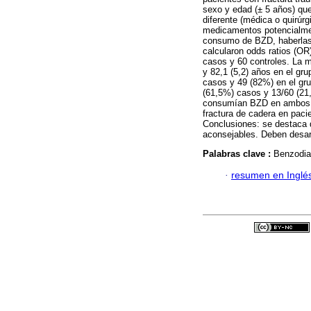
sexo y edad (± 5 años) qu
diferente (médica o quirúr
medicamentos potencialmen
consumo de BZD, haberlas r
calcularon odds ratios (OR
casos y 60 controles. La m
y 82,1 (5,2) años en el gr
casos y 49 (82%) en el gru
(61,5%) casos y 13/60 (21,
consumían BZD en ambos g
fractura de cadera en pac
Conclusiones: se destaca 
aconsejables. Deben desarr
Palabras clave :
Benzodia
·
resumen en Inglé