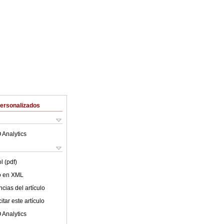
Personalizados
 Analytics
l (pdf)
lo en XML
cias del artículo
tar este artículo
 Analytics