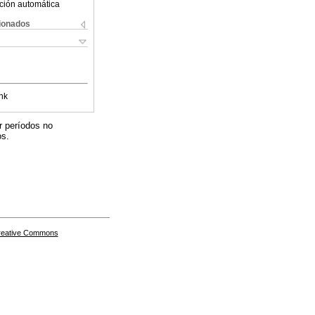
ción automática
cionados
nk
r períodos no
os.
Creative Commons