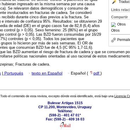
Traduc
e hubieran ingresado en la misma semana por una causa
gica). Se relevaron datos demográficos y consumo de
Links rela
te involucrados en fracturas de cadera. Se consideró
ecibido durante cinco días previos a la fractura. Se
Compartir
) e intervalo de confianza 95%. Resultados: se obtuvieron 29
Otros
edia de edad (DE) en el grupo casos fue de 82,8 (6,4) años
upo control (p > 0,05). Sexo femenino: 25 (86%) en el grupo
Otros
po control (p > 0,05). Las BZD fueron consumidas por 16/29
7%) controles (p < 0,05). Todos los pacientes que
Permali
rupos lo hicieron por más de seis semanas. El OR de
ientes que consumían BZD fue de 4,5 (IC 95% 1,7-11,6).
que las BZD aumentan el riesgo de fractura de cadera y que se consumen po
ollarse políticas nacionales orientadas al uso racional de estos medicament
zepinas; Fracturas de cadera.
s
|
Portugués
·
texto en Español
·
Español (
pdf
)
Todo el contenido de esta revista, excepto dónde está identificado, está bajo una
Licencia 
Bulevar Artigas 1515
CP 11.200, Montevideo, Uruguay
Teléfono:
(598-2) - 401 47 01*
Fax: (598-2) - 409 16 03