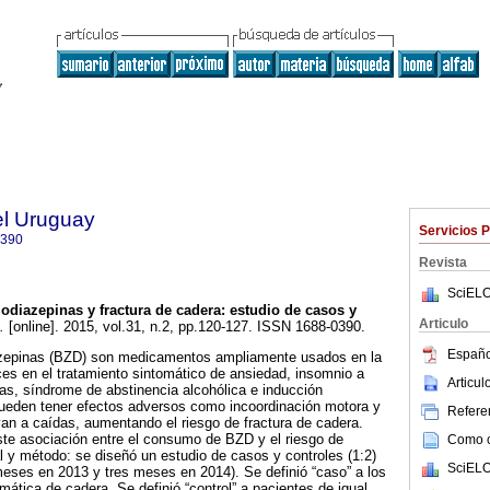
el Uruguay
Servicios 
0390
Revista
SciELO
diazepinas y fractura de cadera: estudio de casos y
Articulo
.
[online]. 2015, vol.31, n.2, pp.120-127. ISSN 1688-0390.
Españo
azepinas (BZD) son medicamentos ampliamente usados en la
aces en el tratamiento sintomático de ansiedad, insomnio a
Articu
icas, síndrome de abstinencia alcohólica e inducción
ueden tener efectos adversos como incoordinación motora y
Referen
van a caídas, aumentando el riesgo de fractura de cadera.
iste asociación entre el consumo de BZD y el riesgo de
Como ci
al y método: se diseñó un estudio de casos y controles (1:2)
SciELO
eses en 2013 y tres meses en 2014). Se definió “caso” a los
mática de cadera. Se definió “control” a pacientes de igual