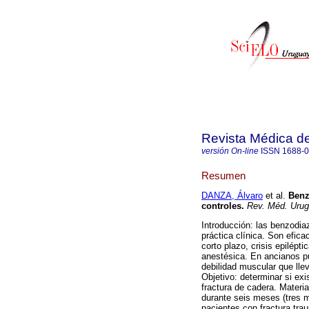
Revista Médica d
versión On-line
ISSN
1688-
Resumen
DANZA, Álvaro
et al.
Benzo
controles.
Rev. Méd. Urug
Introducción: las benzodi
práctica clínica. Son efic
corto plazo, crisis epilépt
anestésica. En ancianos p
debilidad muscular que lle
Objetivo: determinar si ex
fractura de cadera. Materi
durante seis meses (tres m
pacientes con fractura trau