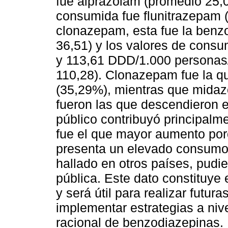
fue alprazolam (promedio 25,
consumida fue flunitrazepam 
clonazepam, esta fue la ben
36,51) y los valores de cons
y 113,61 DDD/1.000 personas/
110,28). Clonazepam fue la q
(35,29%), mientras que midaz
fueron las que descendieron 
público contribuyó principalm
fue el que mayor aumento por
presenta un elevado consumo 
hallado en otros países, pudi
pública. Este dato constituye 
y será útil para realizar futu
implementar estrategias a niv
racional de benzodiazepinas.