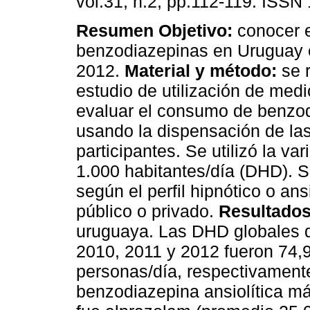
vol.31, n.2, pp.112-119. ISSN
Resumen
Objetivo:
conocer 
benzodiazepinas en Uruguay 
2012.
Material y método:
se r
estudio de utilización de med
evaluar el consumo de benzo
usando la dispensación de las
participantes. Se utilizó la va
1.000 habitantes/día (DHD).
según el perfil hipnótico o ans
público o privado.
Resultados
uruguaya. Las DHD globales 
2010, 2011 y 2012 fueron 74,
personas/día, respectivament
benzodiazepina ansiolítica m