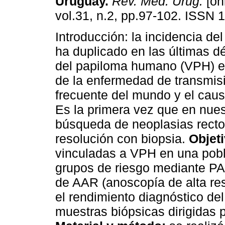
Uruguay.
Rev. Méd. Urug.
[on
vol.31, n.2, pp.97-102. ISSN 
Introducción: la incidencia de
ha duplicado en las últimas d
del papiloma humano (VPH) e
de la enfermedad de transmis
frecuente del mundo y el cau
Es la primera vez que en nues
búsqueda de neoplasias recto
resolución con biopsia.
Objet
vinculadas a VPH en una pobl
grupos de riesgo mediante PAP
de AAR (anoscopía de alta re
el rendimiento diagnóstico del
muestras biópsicas dirigidas 