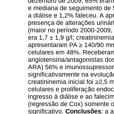
dezembro de 2009; 65% eram
e mediana de seguimento de 
a diálise e 1,2% faleceu. A ap
presença de alterações urinár
(maior no período 2000-2009, c
era 1,7 ± 1,9 g/l; creatininemi
apresentaram PA ≥ 140/90 m
celulares em 48%. Receberam
angiotensina
/
antagonistas do
ARA) 56%
e imunossupressor
significativamente na evoluçã
creatininemia inicial foi ≥2,5 
celulares e proliferação endo
ingresso à diálise e ao faleci
(regressão de Cox) somente o 
significativo.
Conclusões
: a 