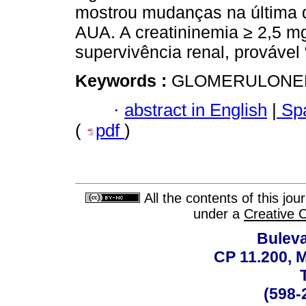
mostrou mudanças na última 
AUA. A creatininemia ≥ 2,5 mg
supervivência renal, provável 
Keywords :
GLOMERULONEFR
·
abstract in English
|
Spa
(
pdf
)
All the contents of this jo
under a
Creative 
Buleva
CP 11.200, 
(598-