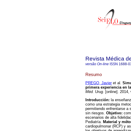
Revista Médica d
versão On-line
ISSN
1688-0
Resumo
PREGO, Javier
et al.
Simu
primera experiencia en l
Méd. Urug.
[online]. 2014,
Introducción:
la enseñanz
como una estrategia metod
permitiendo enfrentarse a s
sin riesgos.
Objetivo:
comu
escenarios de alta fidelid
Pediatría.
Material y méto
cardiopulmonar (RCP) y asi
los objetivos de aprendiza