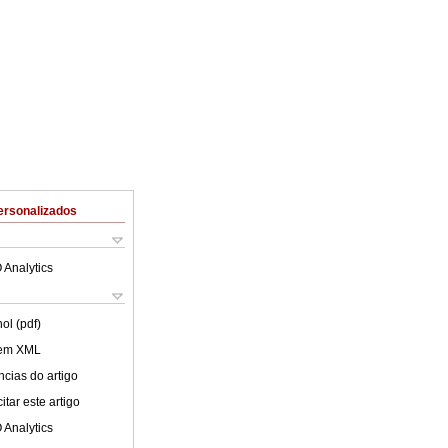
ersonalizados
 Analytics
ol (pdf)
 em XML
cias do artigo
tar este artigo
 Analytics