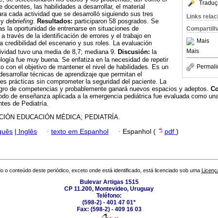
Traduç
docentes, las habilidades a desarrollar, el material
ra cada actividad que se desarrolló siguiendo sus tres
Links rela
 y
debriefing
.
Resultados:
participaron 58 posgrados. Se
zas la oportunidad de entrenarse en situaciones de
Compartilh
a través de la identificación de errores y el trabajo en
Mais
 credibilidad del escenario y sus roles. La evaluación
Mais
ctividad tuvo una media de 8,7; mediana 9.
Discusión:
la
ogía fue muy buena. Se enfatiza en la necesidad de repetir
o con el objetivo de mantener el nivel de habilidades. Es un
Permali
desarrollar técnicas de aprendizaje que permitan el
es prácticas sin comprometer la seguridad del paciente. La
logro de competencias y probablemente ganará nuevos espacios y adeptos.
Co
todo de enseñanza aplicada a la emergencia pediátrica fue evaluada como un
ntes de Pediatría.
CIÓN EDUCACIÓN MÉDICA; PEDIATRÍA.
guês
|
Inglês
·
texto em Espanhol
·
Espanhol (
pdf
)
o o conteúdo deste periódico, exceto onde está identificado, está licenciado sob uma
Licenç
Bulevar Artigas 1515
CP 11.200, Montevideo, Uruguay
Teléfono:
(598-2) - 401 47 01*
Fax: (598-2) - 409 16 03