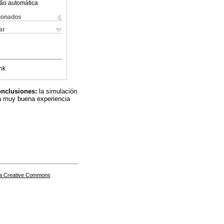
ão automática
cionados
ar
nk
nclusiones:
la simulación
a muy buena experiencia
a Creative Commons