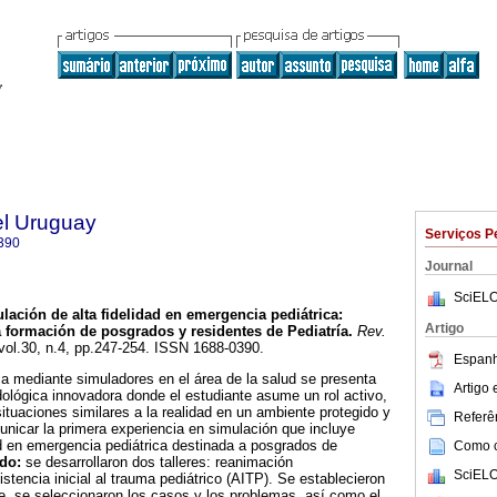
el Uruguay
Serviços P
390
Journal
SciELO
lación de alta fidelidad en emergencia pediátrica
:
Artigo
a formación de posgrados y residentes de Pediatría
.
Rev.
 vol.30, n.4, pp.247-254. ISSN 1688-0390.
Espanh
a mediante simuladores en el área de la salud se presenta
Artigo
ológica innovadora donde el estudiante asume un rol activo,
ituaciones similares a la realidad en un ambiente protegido y
Referên
nicar la primera experiencia en simulación que incluye
ad en emergencia pediátrica destinada a posgrados de
Como ci
do:
se desarrollaron dos talleres: reanimación
SciELO
stencia inicial al trauma pediátrico (AITP). Se establecieron
je, se seleccionaron los casos y los problemas, así como el