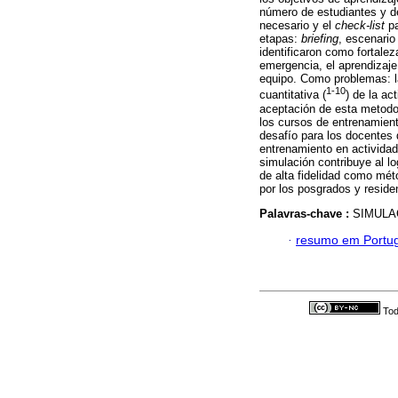
número de estudiantes y de 
necesario y el
check-list
pa
etapas:
briefing
, escenario
identificaron como fortale
emergencia, el aprendizaje 
equipo. Como problemas: la
1-10
cuantitativa (
) de la a
aceptación de esta metodol
los cursos de entrenamient
desafío para los docentes 
entrenamiento en actividad
simulación contribuye al 
de alta fidelidad como mé
por los posgrados y reside
Palavras-chave :
SIMULA
·
resumo em Portu
Tod