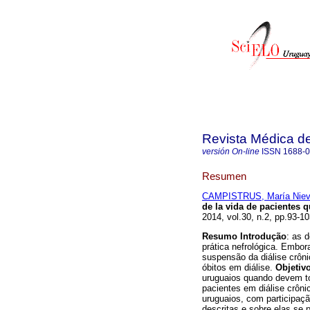
Revista Médica d
versión On-line
ISSN
1688-
Resumen
CAMPISTRUS, María Nie
de la vida de pacientes q
2014, vol.30, n.2, pp.93-1
Resumo
Introdução
: as 
prática nefrológica. Embor
suspensão da diálise crôni
óbitos em diálise.
Objetivo
uruguaios quando devem t
pacientes em diálise crôni
uruguaios, com participaçã
descritas e sobre elas se 