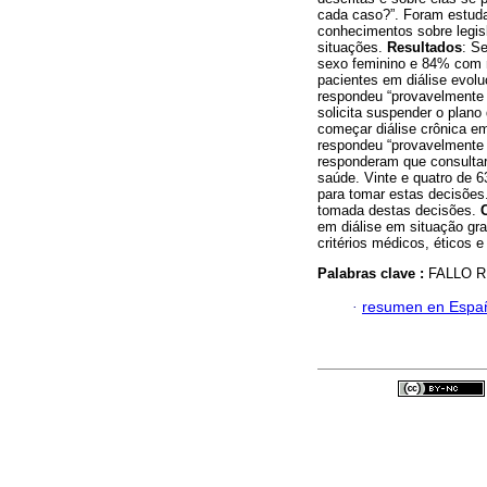
cada caso?”. Foram estuda
conhecimentos sobre legis
situações.
Resultados
: S
sexo feminino e 84% com m
pacientes em diálise evol
respondeu “provavelmente
solicita suspender o plano 
começar diálise crônica e
respondeu “provavelmente 
responderam que consultari
saúde. Vinte e quatro de 6
para tomar estas decisões
tomada destas decisões.
em diálise em situação gra
critérios médicos, éticos e
Palabras clave :
FALLO R
·
resumen en Espa