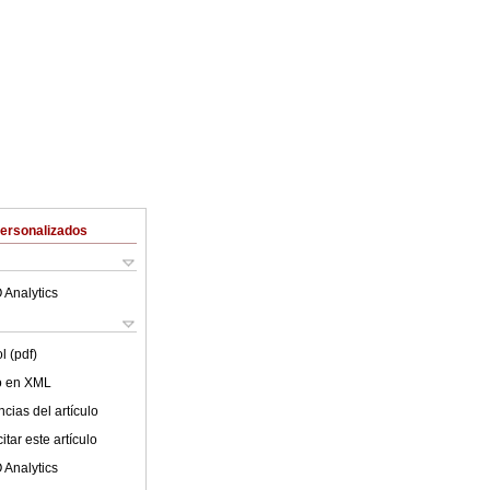
Personalizados
 Analytics
l (pdf)
lo en XML
cias del artículo
tar este artículo
 Analytics