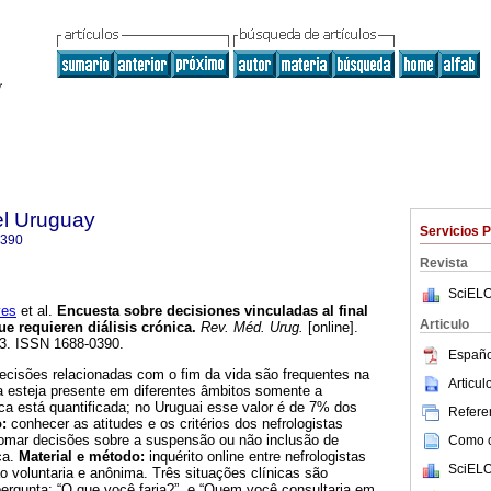
el Uruguay
Servicios 
0390
Revista
SciELO
ves
et al.
Encuesta sobre decisiones vinculadas al final
Articulo
ue requieren diálisis crónica.
Rev. Méd. Urug.
[online].
03. ISSN 1688-0390.
Españo
decisões relacionadas com o fim da vida são frequentes na
Articu
a esteja presente em diferentes âmbitos somente a
ca está quantificada; no Uruguai esse valor é de 7% dos
Referen
:
conhecer as atitudes e os critérios dos nefrologistas
omar decisões sobre a suspensão ou não inclusão de
Como ci
ca.
Material e método:
inquérito online entre nefrologistas
SciELO
o voluntaria e anônima. Três situações clínicas são
pergunta: “O que você faria?”, e “Quem você consultaria em