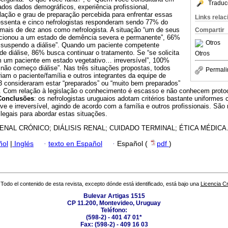
Traduc
dos dados demográficos, experiência profissional,
lação e grau de preparação percebida para enfrentar essas
Links rela
essenta e cinco nefrologistas responderam sendo 77% do
ais de dez anos como nefrologista. A situação “um de seus
Compartir
ucionou a um estado de demência severa e permanente”, 66%
Otros
 suspendo a diálise”. Quando um paciente competente
de diálise, 86% busca continuar o tratamento. Se “se solicita
Otros
m um paciente em estado vegetativo… irreversível”, 100%
não começo diálise”. Nas três situações propostas, todos
Permali
am o paciente/família e outros integrantes da equipe de
3 consideraram estar “preparados” ou “muito bem preparados”
. Com relação à legislação o conhecimento é escasso e não conhecem proto
Conclusões
: os nefrologistas uruguaios adotam critérios bastante uniformes
ve e irreversível, agindo de acordo com a família e outros profissionais. Sã
 legais para abordar estas situações.
ENAL CRÓNICO; DIÁLISIS RENAL; CUIDADO TERMINAL; ÉTICA MÉDICA
ñol
|
Inglés
·
texto en Español
·
Español (
pdf
)
Todo el contenido de esta revista, excepto dónde está identificado, está bajo una
Licencia 
Bulevar Artigas 1515
CP 11.200, Montevideo, Uruguay
Teléfono:
(598-2) - 401 47 01*
Fax: (598-2) - 409 16 03