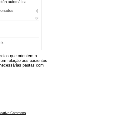
ción automática
cionados
nk
colos que orientem a
 com relação aos pacientes
o necessárias pautas com
.
Creative Commons