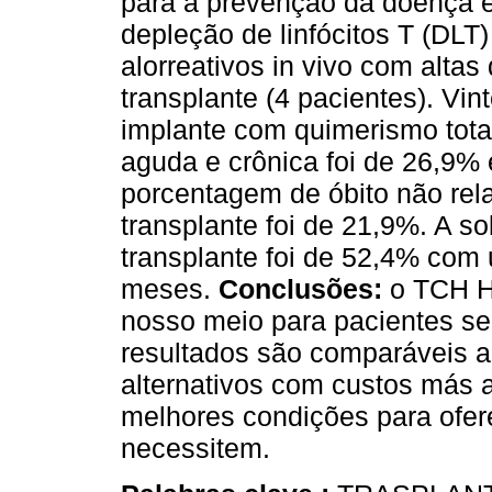
para a prevenção da doença 
depleção de linfócitos T (DLT) 
alorreativos in vivo
com altas 
transplante (4 pacientes). Vi
implante com quimerismo tota
aguda e crônica foi de 26,9%
porcentagem de óbito não rel
transplante foi de 21,9%. A s
transplante foi de 52,4% co
meses.
Conclusões:
o TCH HI
nosso meio para pacientes s
resultados são comparáveis a
alternativos com custos más 
melhores condições para ofer
necessitem.