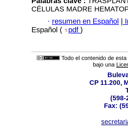
Palabras clave :
TRASPLANT
CÉLULAS MADRE HEMATOP
·
resumen en Español
|
I
Español (
pdf
)
Todo el contenido de esta 
bajo una
Lice
Buleva
CP 11.200, 
(598-
Fax: (59
secreta