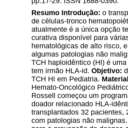
pp.17-29. ISSN 1688-0390.
Resumo
Introdução:
o transp
de células-tronco hematopoié
atualmente é a única opção t
curativa disponível para vária
hematológicas de alto risco,
algumas patologias não malign
TCH haploidêntico (HI) é uma
tem irmão HLA-id.
Objetivo:
d
TCH HI em Pediatria.
Materia
Hemato-Oncológico Pediátrico
Rossell começou um program
doador relacionado HLA-idênt
transplantados 32 pacientes,
com patologias não malignas. 