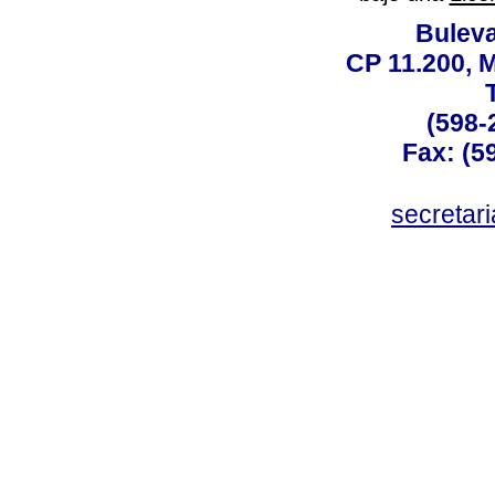
Buleva
CP 11.200, 
(598-
Fax: (59
secreta