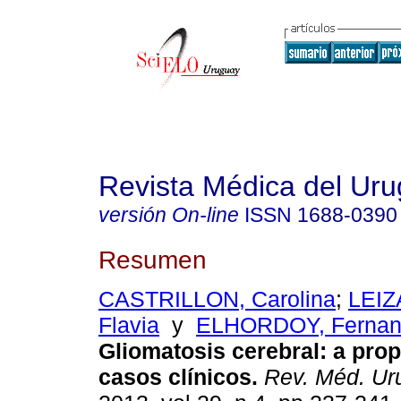
Revista Médica del Ur
versión On-line
ISSN
1688-0390
Resumen
CASTRILLON, Carolina
;
LEI
Flavia
y
ELHORDOY, Ferna
Gliomatosis cerebral: a pro
casos clínicos.
Rev. Méd. Ur