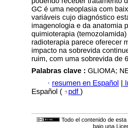
podendo receber tratamento 
GC é uma neoplasia com baixa
variáveis cujo diagnóstico es
imagenologia e da anatomia p
quimioterapia (temozolamida)
radioterapia parece oferecer
impacto na sobrevida continu
ruim, com uma sobrevida de 
Palabras clave :
GLIOMA; N
·
resumen en Español
|
I
Español (
pdf
)
Todo el contenido de esta 
bajo una
Lice