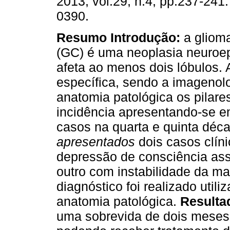
2013, vol.29, n.4, pp.237-241
0390.
Resumo
Introdução:
a gliom
(GC) é uma neoplasia neuroepi
afeta ao menos dois lóbulos. A
específica, sendo a imagenolo
anatomia patológica os pilare
incidência apresentando-se 
casos na quarta e quinta déc
apresentados
dois casos clín
depressão de consciência ass
outro com instabilidade da m
diagnóstico foi realizado uti
anatomia patológica.
Resulta
uma sobrevida de dois meses 