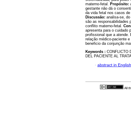
materno-fetal.
Propósito:
a
gestante não dá o consent
da vida fetal nos casos de
Discussão:
analisa-se, do 
são as responsabilidades p
conflito materno-fetal.
Con
apresenta para o cuidado p
profissional que a atende.
relação médico-paciente e 
beneficio da conjunção mat
Keywords :
CONFLICTO D
DEL PACIENTE AL TRAT
·
abstract in Englis
All 