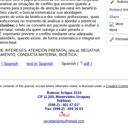
Automat
nalisar as situações de conflito que existem quando a
imento para a prestação de atenção pré-natal em beneficio
Related lin
 feto viável, e buscar sistematizar sua abordagem.
ponto de vista da bioética e dos valores profissionais, quais
Share
rofissionais no momento de analisar e abordar o potencial
More
clusões:
o feto se converte em paciente quando a mulher o
ré-natal, sendo ela quem outorga o valor perante o
More
 É importante prevenir o conflito mediante uma adequada
abordá-lo, quando existe, de forma sistemática e integral em
Permali
erno-fetal.
E INTERESES; ATENCIÓN PRENATAL [ética]; NEGATIVA
AMIENTO; CONDUCTA MATERNA; BIOÉTICA.
h
|
Spanish
·
text in Spanish
·
Spanish (
pdf
)
the contents of this journal, except where otherwise noted, is licensed under a
Creative Common
Bulevar Artigas 1515
CP 11.200, Montevideo, Uruguay
Teléfono:
(598-2) - 401 47 01*
Fax: (598-2) - 409 16 03
secretariarmu@gmail.com