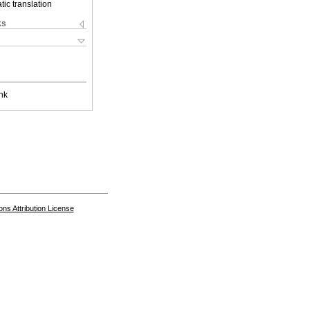
ic translation
ks
nk
s Attribution License