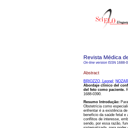
Revista Médica d
On-line version
ISSN
1688-
Abstract
BRIOZZO, Leonel
;
NOZAR,
Abordaje clínico del conf
del feto como paciente.
R
1688-0390.
Resumo
Introdução:
Para
Obstetrícia como especia
enfrentar é a existência d
beneficio da saúde fetal e
conflitos de interesse, em
sendo, por essa razão, fu
sistematizada, para poder 