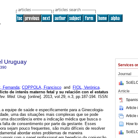
el Uruguay
Services 
0390
Journal
SciELO
 Fernanda
;
COPPOLA, Francisco
and
FIOL, Verónica
.
Article
licto de interés materno fetal y su relación con el estatus
ev. Méd. Urug.
[online]. 2013, vol.29, n.3, pp.187-194. ISSN
Spanis
Article
 a equipe de saúde e especificamente para a Ginecologia-
lidade, uma das situações mais complexas que se pode
Article
e uma discordância entre a indicação médica que busca o
 a falta de consentimento por parte da gestante. Esses
How to 
bora sejam pouco frequentes, são muito difíceis de resolver
SciELO
ndamental abordar estes problemas de maneira
cumprir com o papel profissional em beneficio da conjunção