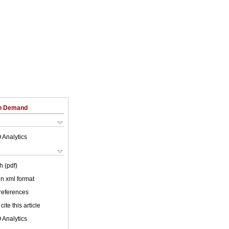
on Demand
 Analytics
h (pdf)
 in xml format
 references
cite this article
 Analytics