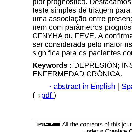
pior prognóstico. Destacamos
teste simples de triagem para
uma associação entre presenç
nem com parâmetros prognóst
CFNYHA ou FEVE. A confirmaç
ser considerada pelo maior r
significa para os pacientes co
Keywords :
DEPRESIÓN; IN
ENFERMEDAD CRÓNICA.
·
abstract in English
|
Spa
(
pdf
)
All the contents of this jo
under a
Creative 