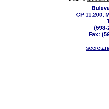
Buleva
CP 11.200, 
(598-
Fax: (59
secreta