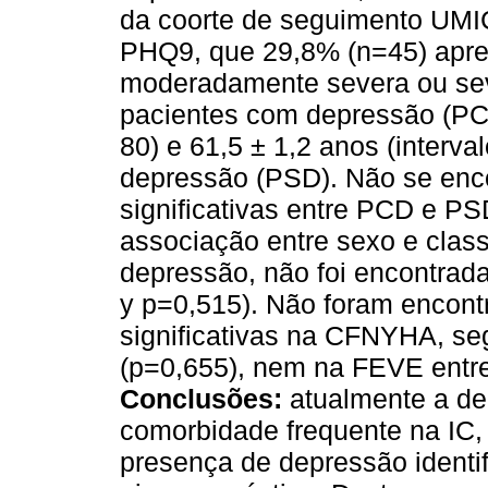
da coorte de seguimento UMI
PHQ9, que 29,8% (n=45) apre
moderadamente severa ou sev
pacientes com depressão (PCD)
80) e 61,5 ± 1,2 anos (interva
depressão (PSD). Não se enco
significativas entre PCD e P
associação entre sexo e class
depressão, não foi encontrada
y p=0,515). Não foram encont
significativas na CFNYHA, s
(p=0,655), nem na FEVE entr
Conclusões:
atualmente a d
comorbidade frequente na IC,
presença de depressão identi