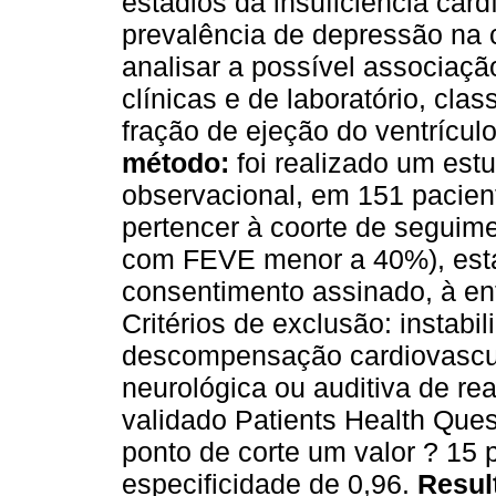
estadios da insuficiência car
prevalência de depressão na
analisar a possível associaç
clínicas e de laboratório, cl
fração de ejeção do ventrícu
método:
foi realizado um estu
observacional, em 151 pacient
pertencer à coorte de seguime
com FEVE menor a 40%), estar
consentimento assinado, à ent
Critérios de exclusão: instabi
descompensação cardiovascula
neurológica ou auditiva de real
validado Patients Health Ques
ponto de corte um valor ? 15 
especificidade de 0,96.
Resul