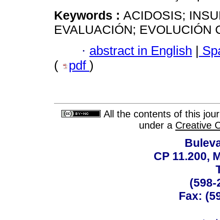
Keywords :
ACIDOSIS; INS
EVALUACIÓN; EVOLUCIÓN C
·
abstract in English
|
Spa
(
pdf
)
All the contents of this jo
under a
Creative 
Buleva
CP 11.200, 
(598-
Fax: (59