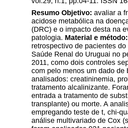
vol.29, n.1, pp.04-11. ISSN 1
Resumo
Objetivo:
avaliar a f
acidose metabólica na doença
(DRC) e o impacto desta na 
patologia.
Material e método:
retrospectivo de pacientes d
Saúde Renal do Uruguai no pe
2011, como dois controles se
com pelo menos um dado de bi
analisados: creatininemia, pr
tratamento alcalinizante. For
entrada a tratamento de substi
transplante) ou morte. A analis
empregando teste de t, chi-q
análise multivariado de Cox (s