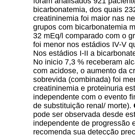
foram analisados 921 pacien
bicarbonatemia, dos quais 232
creatininemia foi maior nas nef
grupos com bicarbonatemia me
32 mEq/l comparado com o gru
foi menor nos estádios IV-V 
Nos estádios I-II a bicarbonat
No inicio 7,3 % receberam alc
com acidose, o aumento da cr
sobrevida (combinada) foi men
creatininemia e proteinuria e
independente com o evento fi
de substituição renal/ morte).
pode ser observada desde est
independente de progressão e
recomenda sua detecção prec