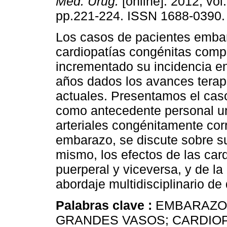
Méd. Urug.
[online]. 2012, vol.
pp.221-224. ISSN 1688-0390.
Los casos de pacientes emba
cardiopatías congénitas comp
incrementado su incidencia en
años dados los avances terap
actuales. Presentamos el caso
como antecedente personal u
arteriales congénitamente cor
embarazo, se discute sobre su
mismo, los efectos de las car
puerperal y viceversa, y de l
abordaje multidisciplinario de
Palabras clave :
EMBARAZO;
GRANDES VASOS; CARDIOP