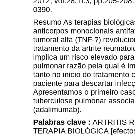
2012, vol.28, n.3, pp.205-208
0390.
Resumo As terapias biológic
anticorpos monoclonais antifa
tumoral alfa (TNF-?) revoluci
tratamento da artrite reumato
implica um risco elevado para
pulmonar razão pela qual é im
tanto no inicio do tratamento
paciente para descartar infecç
Apresentamos o primeiro caso 
tuberculose pulmonar associa
(adalimumab).
Palabras clave :
ARTRITIS R
TERAPIA BIOLÓGICA [efecto